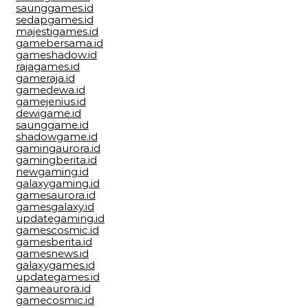
saunggames.id
sedapgames.id
majestigames.id
gamebersama.id
gameshadow.id
rajagames.id
gameraja.id
gamedewa.id
gamejenius.id
dewigame.id
saunggame.id
shadowgame.id
gamingaurora.id
gamingberita.id
newgaming.id
galaxygaming.id
gamesaurora.id
gamesgalaxy.id
updategaming.id
gamescosmic.id
gamesberita.id
gamesnews.id
galaxygames.id
updategames.id
gameaurora.id
gamecosmic.id