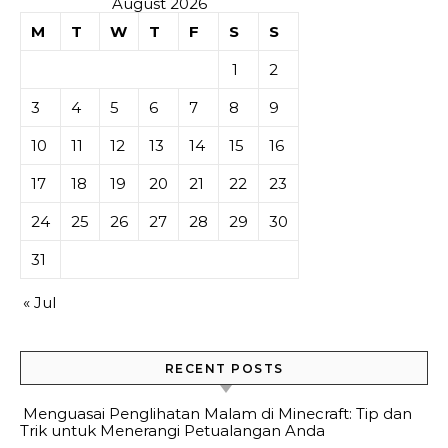
August 2026
M
T
W
T
F
S
S
1
2
3
4
5
6
7
8
9
10
11
12
13
14
15
16
17
18
19
20
21
22
23
24
25
26
27
28
29
30
31
« Jul
RECENT POSTS
Menguasai Penglihatan Malam di Minecraft: Tip dan
Trik untuk Menerangi Petualangan Anda