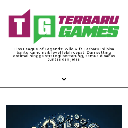
Skip to content
Tips League of Legends: Wild Rift Terbaru ini bisa
bantu kamu naik level lebih cepat. Dari setting
optimal hingga strategi bertarung, semua dibahas
tuntas dan jelas.