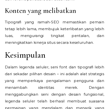
Konten yang melibatkan
Tipografi yang ramah-SEO memastikan pemain
tetap lebih lama, membujuk keterlibatan yang lebih
luas, mengurangi tingkat pentalan, dan
meningkatkan kinerja situs secara keseluruhan.
Kesimpulan
Dalam legenda seluler, seni font dan tipografi lebih
dari sekadar pilihan desain – ini adalah alat strategis
yang memperkaya pengalaman pengguna dan
menambah identitas merek. Dengan
menggabungkan seni dengan desain fungsional,
legenda seluler telah berhasil membuat suasana
permainan yang mendalam dan menarik yang