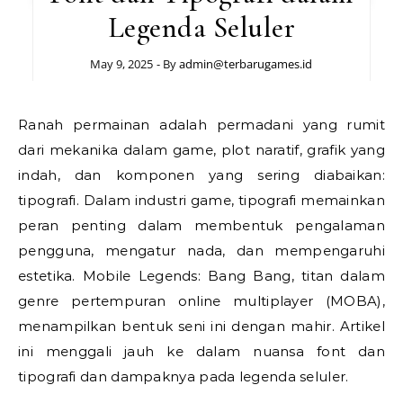
Legenda Seluler
May 9, 2025
- By
admin@terbarugames.id
Ranah permainan adalah permadani yang rumit
dari mekanika dalam game, plot naratif, grafik yang
indah, dan komponen yang sering diabaikan:
tipografi. Dalam industri game, tipografi memainkan
peran penting dalam membentuk pengalaman
pengguna, mengatur nada, dan mempengaruhi
estetika. Mobile Legends: Bang Bang, titan dalam
genre pertempuran online multiplayer (MOBA),
menampilkan bentuk seni ini dengan mahir. Artikel
ini menggali jauh ke dalam nuansa font dan
tipografi dan dampaknya pada legenda seluler.