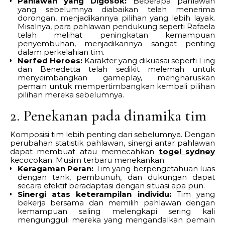
Pahlawan yang Digosok:
Beberapa pahlawan
yang sebelumnya diabaikan telah menerima
dorongan, menjadikannya pilihan yang lebih layak.
Misalnya, para pahlawan pendukung seperti Rafaela
telah melihat peningkatan kemampuan
penyembuhan, menjadikannya sangat penting
dalam perkelahian tim.
Nerfed Heroes:
Karakter yang dikuasai seperti Ling
dan Benedetta telah sedikit melemah untuk
menyeimbangkan gameplay, mengharuskan
pemain untuk mempertimbangkan kembali pilihan
pilihan mereka sebelumnya.
2. Penekanan pada dinamika tim
Komposisi tim lebih penting dari sebelumnya. Dengan
perubahan statistik pahlawan, sinergi antar pahlawan
dapat membuat atau memecahkan
togel sydney
kecocokan. Musim terbaru menekankan:
Keragaman Peran:
Tim yang berpengetahuan luas
dengan tank, pembunuh, dan dukungan dapat
secara efektif beradaptasi dengan situasi apa pun.
Sinergi atas keterampilan individu:
Tim yang
bekerja bersama dan memilih pahlawan dengan
kemampuan saling melengkapi sering kali
mengungguli mereka yang mengandalkan pemain