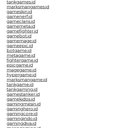
tankgames.id
marksmangames.id
gameskin.id
gamenerf.id
gameclans.id
gamemeta.id
gamefighter.id
gamebot.id
gamemage.id
gameepic.id
botgame.id
metagame.id
fightergame.id
epicgame.id
magegame.id
hypergame.id
marksmangame.id
tankgame.id
tankgaming.id
gamestanker.id
gamekidos.id
gamingmesin.id
gaminghero.id
gamingcore.id
gamingindo.id
gamingdiva.id