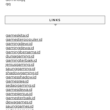
qq
LINKS
gameskita.id
gamesterpopuler.id
gamingdewi.id
gamingdewa.id
gamingbersama.id
duniagaming.id
gamingterbaik.id
jeniusgaming.id
saunggaming.id
shadowgaming.id
gamesshadow.id
gamesraja.id
sedapgaming.id
gamesdewa.id
gamesjenius.id
gamesterbaik.id
dewagames.id
saunggames.id