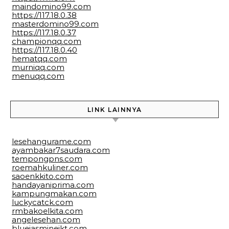
maindomino99.com
https://117.18.0.38
masterdomino99.com
https://117.18.0.37
championqq.com
https://117.18.0.40
hematqq.com
murniqq.com
menuqq.com
LINK LAINNYA
lesehangurame.com
ayambakar7saudara.com
tempongpns.com
roemahkuliner.com
saoenkkito.com
handayaniprima.com
kampungmakan.com
luckycatck.com
rmbakoelkita.com
angelesehan.com
bluejasminejkt.com