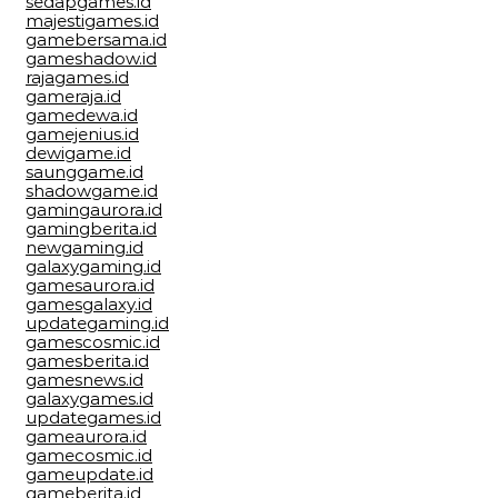
sedapgames.id
majestigames.id
gamebersama.id
gameshadow.id
rajagames.id
gameraja.id
gamedewa.id
gamejenius.id
dewigame.id
saunggame.id
shadowgame.id
gamingaurora.id
gamingberita.id
newgaming.id
galaxygaming.id
gamesaurora.id
gamesgalaxy.id
updategaming.id
gamescosmic.id
gamesberita.id
gamesnews.id
galaxygames.id
updategames.id
gameaurora.id
gamecosmic.id
gameupdate.id
gameberita.id