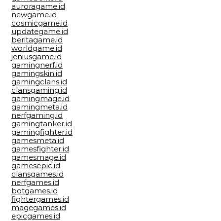
auroragame.id
newgame.id
cosmicgame.id
updategame.id
beritagame.id
worldgame.id
jeniusgame.id
gamingnerf.id
gamingskin.id
gamingclans.id
clansgaming.id
gamingmage.id
gamingmeta.id
nerfgaming.id
gamingtanker.id
gamingfighter.id
gamesmeta.id
gamesfighter.id
gamesmage.id
gamesepic.id
clansgames.id
nerfgames.id
botgames.id
fightergames.id
magegames.id
epicgames.id