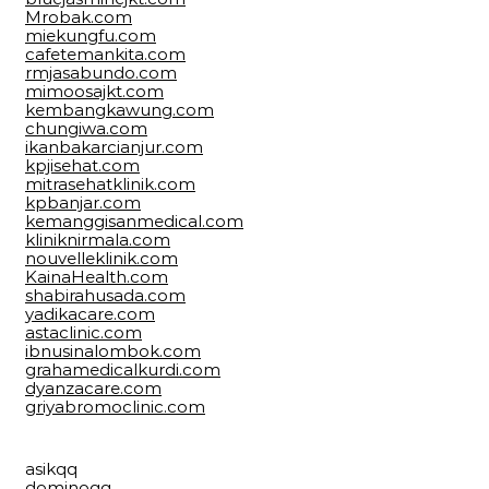
Mrobak.com
miekungfu.com
cafetemankita.com
rmjasabundo.com
mimoosajkt.com
kembangkawung.com
chungiwa.com
ikanbakarcianjur.com
kpjisehat.com
mitrasehatklinik.com
kpbanjar.com
kemanggisanmedical.com
kliniknirmala.com
nouvelleklinik.com
KainaHealth.com
shabirahusada.com
yadikacare.com
astaclinic.com
ibnusinalombok.com
grahamedicalkurdi.com
dyanzacare.com
griyabromoclinic.com
asikqq
dominoqq