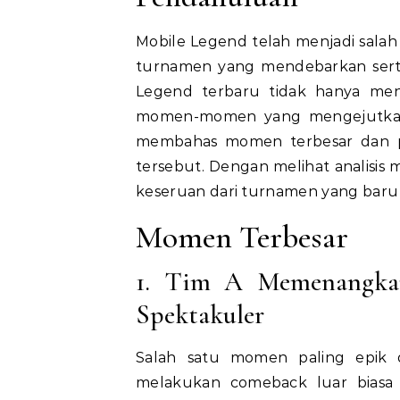
Mobile Legend telah menjadi salah
turnamen yang mendebarkan serta
Legend terbaru tidak hanya meng
momen-momen yang mengejutkan 
membahas momen terbesar dan p
tersebut. Dengan melihat analisis
keseruan dari turnamen yang baru s
Momen Terbesar
1. Tim A Memenangka
Spektakuler
Salah satu momen paling epik 
melakukan comeback luar biasa s