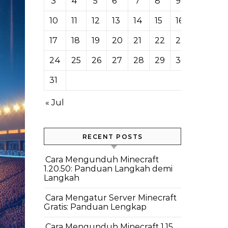
3
4
5
6
7
8
9
10
11
12
13
14
15
16
17
18
19
20
21
22
23
24
25
26
27
28
29
30
31
« Jul
RECENT POSTS
Cara Mengunduh Minecraft
1.20.50: Panduan Langkah demi
Langkah
Cara Mengatur Server Minecraft
Gratis: Panduan Lengkap
Cara Mengunduh Minecraft 1.15