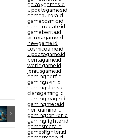
galaxygames.id
updategames.id
gameaurora.id
gamecosmic.id
gameupdate.id
gameberita.id
auroragame.id
newgame.id
cosmicgame.id
updategame.id
beritagame.id
worldgame.id
jeniusgame.id
gamingnerf.id
gamingskin.id
gamingclans.id
clansgaming.id
gamingmage.id
gamingmeta.id
nerfgaming.id
gamingtanker.id
gamingfighter.id
gamesmeta.id
gamesfighter.id
gamesmage.id