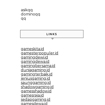
asikqq
dominoqq
qq
LINKS
gameskita.id
gamesterpopuler.id
gamingdewi.id
gamingdewa.id
gamingbersama.id
duniagaming.id
gamingterbaik.id
jeniusgaming.id
saunggaming.id
shadowgaming.id
gamesshadow.id
gamesraja.id
sedapgaming.id
gamesdewa.id