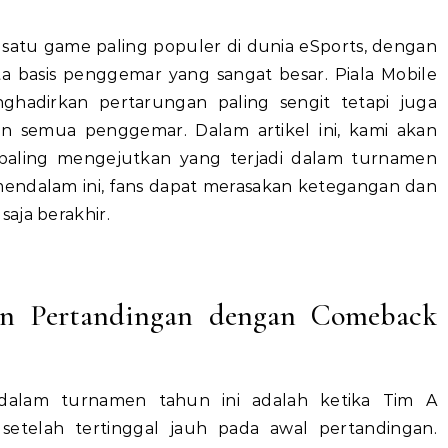
 satu game paling populer di dunia eSports, dengan
 basis penggemar yang sangat besar. Piala Mobile
hadirkan pertarungan paling sengit tetapi juga
semua penggemar. Dalam artikel ini, kami akan
aling mengejutkan yang terjadi dalam turnamen
 mendalam ini, fans dapat merasakan ketegangan dan
aja berakhir.
n Pertandingan dengan Comeback
dalam turnamen tahun ini adalah ketika Tim A
etelah tertinggal jauh pada awal pertandingan.