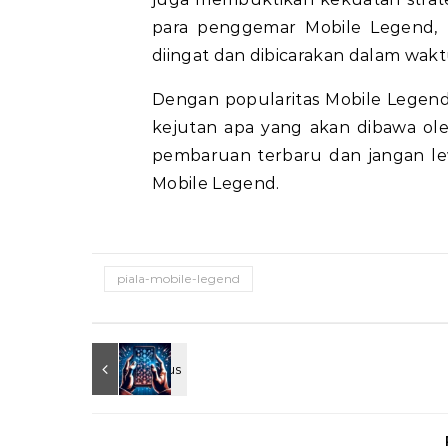
para penggemar Mobile Legend, t
diingat dan dibicarakan dalam wakt
Dengan popularitas Mobile Legend
kejutan apa yang akan dibawa ol
pembaruan terbaru dan jangan le
Mobile Legend.
piala-mobile-legend