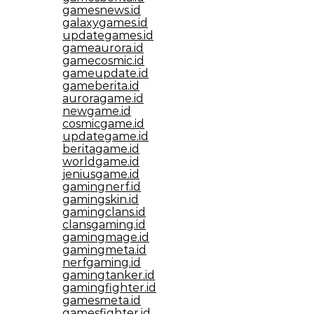
gamesnews.id
galaxygames.id
updategames.id
gameaurora.id
gamecosmic.id
gameupdate.id
gameberita.id
auroragame.id
newgame.id
cosmicgame.id
updategame.id
beritagame.id
worldgame.id
jeniusgame.id
gamingnerf.id
gamingskin.id
gamingclans.id
clansgaming.id
gamingmage.id
gamingmeta.id
nerfgaming.id
gamingtanker.id
gamingfighter.id
gamesmeta.id
gamesfighter.id