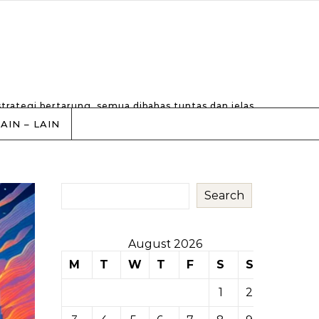
strategi bertarung, semua dibahas tuntas dan jelas.
LAIN – LAIN
Search
August 2026
M
T
W
T
F
S
S
1
2