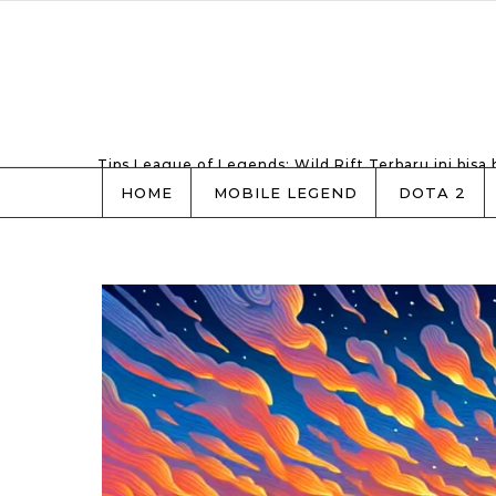
Skip to content
Tips League of Legends: Wild Rift Terbaru ini bisa
HOME
MOBILE LEGEND
DOTA 2