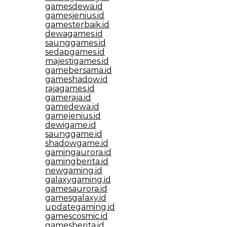
gamesdewa.id
gamesjenius.id
gamesterbaik.id
dewagames.id
saunggames.id
sedapgames.id
majestigames.id
gamebersama.id
gameshadow.id
rajagames.id
gameraja.id
gamedewa.id
gamejenius.id
dewigame.id
saunggame.id
shadowgame.id
gamingaurora.id
gamingberita.id
newgaming.id
galaxygaming.id
gamesaurora.id
gamesgalaxy.id
updategaming.id
gamescosmic.id
gamesberita.id