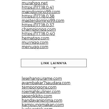
murahqq.net
https://117.18.0.41
maindomino99.com
https://117.18.0.38
masterdomino99.com
https://117.18.0.37
championqq.com
https://117.18.0.40
hematqq.com
murniqq.com
menuqq.com
LINK LAINNYA
lesehangurame.com
ayambakar7saudara.com
tempongpns.com
roemahkuliner.com
saoenkkito.com
handayaniprima.com
kampungmakan.com