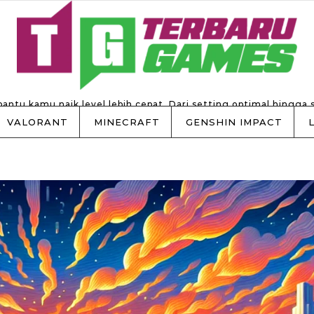
 bantu kamu naik level lebih cepat. Dari setting optimal hingga 
VALORANT
MINECRAFT
GENSHIN IMPACT