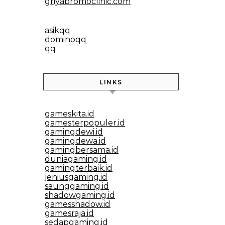
griyabromoclinic.com
asikqq
dominoqq
qq
LINKS
gameskita.id
gamesterpopuler.id
gamingdewi.id
gamingdewa.id
gamingbersama.id
duniagaming.id
gamingterbaik.id
jeniusgaming.id
saunggaming.id
shadowgaming.id
gamesshadow.id
gamesraja.id
sedapgaming.id