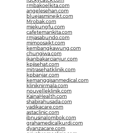
luckycatck.com
rmbakoelkita.com
angelesehan.com
bluejasminejkt.com
Mrobak.com
miekungfu.com
cafetemankita.com
rmjasabundo.com
mimoosajkt.com
kembangkawung.com
chungiwa.com
ikanbakarcianjur.com
kpjisehat.com
mitrasehatklinik.com
kpbanjar.com
kemanggisanmedical.com
kliniknirmala.com
nouvelleklinik.com
KainaHealth.com
shabirahusada.com
yadikacare.com
astaclinic.com
ibnusinalombok.com
grahamedicalkurdi.com
dyanzacare.com