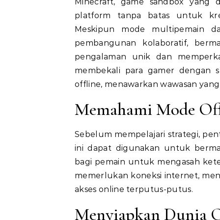
Minecraft, game sandbox yang dikembangkan oleh Mojang Studios, menawarkan
platform tanpa batas untuk kre
Meskipun mode multipemain da
pembangunan kolaboratif, berma
pengalaman unik dan memperkay
membekali para gamer dengan str
offline, menawarkan wawasan yang 
Memahami Mode Off
Sebelum mempelajari strategi, pe
ini dapat digunakan untuk berm
bagi pemain untuk mengasah ketera
memerlukan koneksi internet, me
akses online terputus-putus.
Menyiapkan Dunia O