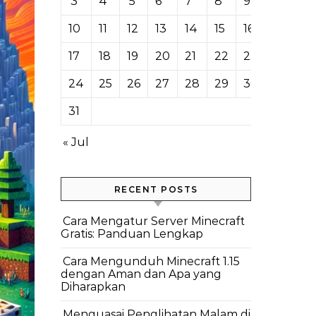
3
4
5
6
7
8
9
10
11
12
13
14
15
16
17
18
19
20
21
22
23
24
25
26
27
28
29
30
31
« Jul
RECENT POSTS
Cara Mengatur Server Minecraft
Gratis: Panduan Lengkap
Cara Mengunduh Minecraft 1.15
dengan Aman dan Apa yang
Diharapkan
Menguasai Penglihatan Malam di