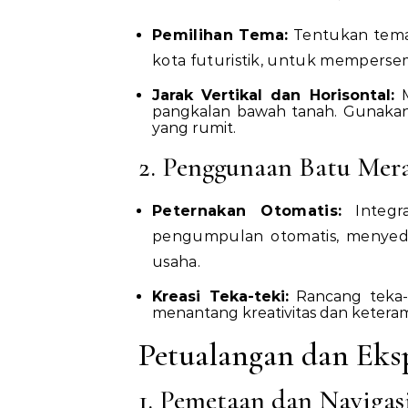
Pemilihan Tema:
Tentukan tema, 
kota futuristik, untuk mempersem
Jarak Vertikal dan Horisontal:
M
pangkalan bawah tanah. Gunakan
yang rumit.
2. Penggunaan Batu Mer
Peternakan Otomatis:
Integr
pengumpulan otomatis, menyedi
usaha.
Kreasi Teka-teki:
Rancang teka-t
menantang kreativitas dan keter
Petualangan dan Eksp
1. Pemetaan dan Navigas