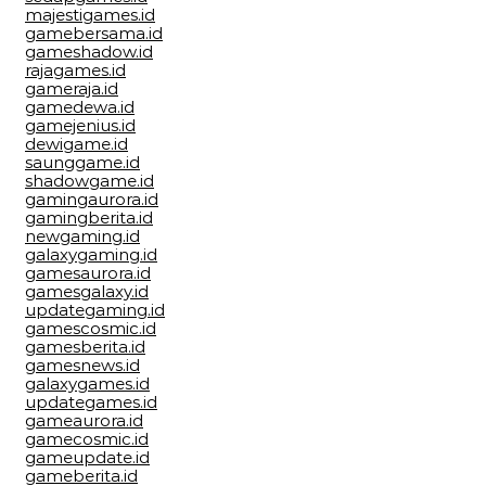
majestigames.id
gamebersama.id
gameshadow.id
rajagames.id
gameraja.id
gamedewa.id
gamejenius.id
dewigame.id
saunggame.id
shadowgame.id
gamingaurora.id
gamingberita.id
newgaming.id
galaxygaming.id
gamesaurora.id
gamesgalaxy.id
updategaming.id
gamescosmic.id
gamesberita.id
gamesnews.id
galaxygames.id
updategames.id
gameaurora.id
gamecosmic.id
gameupdate.id
gameberita.id