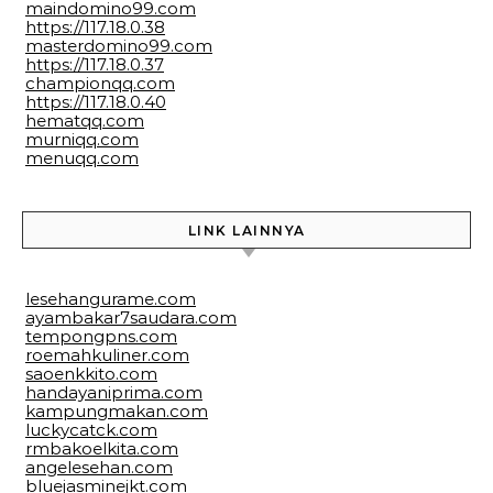
maindomino99.com
https://117.18.0.38
masterdomino99.com
https://117.18.0.37
championqq.com
https://117.18.0.40
hematqq.com
murniqq.com
menuqq.com
LINK LAINNYA
lesehangurame.com
ayambakar7saudara.com
tempongpns.com
roemahkuliner.com
saoenkkito.com
handayaniprima.com
kampungmakan.com
luckycatck.com
rmbakoelkita.com
angelesehan.com
bluejasminejkt.com