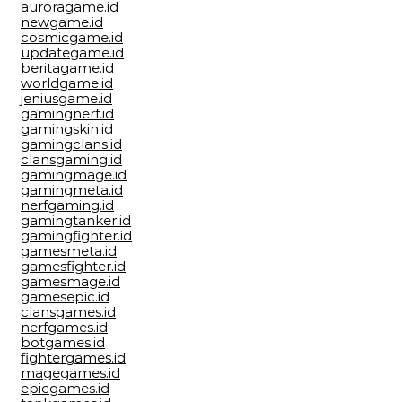
auroragame.id
newgame.id
cosmicgame.id
updategame.id
beritagame.id
worldgame.id
jeniusgame.id
gamingnerf.id
gamingskin.id
gamingclans.id
clansgaming.id
gamingmage.id
gamingmeta.id
nerfgaming.id
gamingtanker.id
gamingfighter.id
gamesmeta.id
gamesfighter.id
gamesmage.id
gamesepic.id
clansgames.id
nerfgames.id
botgames.id
fightergames.id
magegames.id
epicgames.id