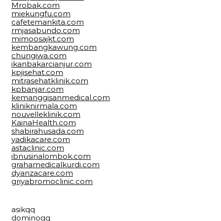
Mrobak.com
miekungfu.com
cafetemankita.com
rmjasabundo.com
mimoosajkt.com
kembangkawung.com
chungiwa.com
ikanbakarcianjur.com
kpjisehat.com
mitrasehatklinik.com
kpbanjar.com
kemanggisanmedical.com
kliniknirmala.com
nouvelleklinik.com
KainaHealth.com
shabirahusada.com
yadikacare.com
astaclinic.com
ibnusinalombok.com
grahamedicalkurdi.com
dyanzacare.com
griyabromoclinic.com
asikqq
dominoqq