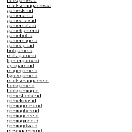
tankgames.id
marksmangames.id
gameskin.id
gamenerf.id
gameclans.id
gamemeta.id
gamefighter.id
gamebot.id
gamemage.id
gameepic.id
botgame.id
metagame.id
fightergame.id
epicgame.id
magegame.id
hypergame.id
marksmangame.id
tankgame.id
tankgaming.id
gamestanker.id
gamekidos.id
gamingmesin.id
gaminghero.id
gamingcore.id
gamingindo.id
gamingdiva.id
mesingaming.id