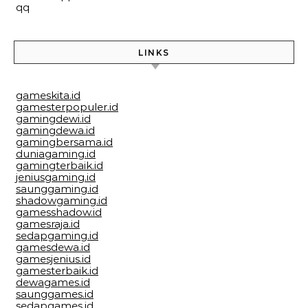
qq
LINKS
gameskita.id
gamesterpopuler.id
gamingdewi.id
gamingdewa.id
gamingbersama.id
duniagaming.id
gamingterbaik.id
jeniusgaming.id
saunggaming.id
shadowgaming.id
gamesshadow.id
gamesraja.id
sedapgaming.id
gamesdewa.id
gamesjenius.id
gamesterbaik.id
dewagames.id
saunggames.id
sedapgames.id