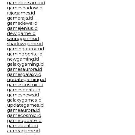
gamebersama.id
gameshadow.id
rajagames.id
gameraja.id
gamedewa.id
gamejenius.id
dewigame.id
saunggame.id
shadowgame.id
gamingaurora.id
gamingberita.id
newgaming.id
galaxygaming.id
gamesaurora.id
gamesgalaxy.id
updategaming.id
gamescosmic.id
gamesberita.id
gamesnews.id
galaxygames.id
updategames.id
gameaurora.id
gamecosmic.id
gameupdate.id
gameberita.id
auroragame.id