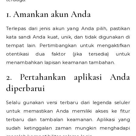
1. Amankan akun Anda
Terlepas dari jenis akun yang Anda pilih, pastikan
kata sandi Anda kuat, unik, dan tidak digunakan di
tempat lain. Pertimbangkan untuk mengaktifkan
otentikasi dua faktor (jika tersedia) untuk
menambahkan lapisan keamanan tambahan.
2. Pertahankan aplikasi Anda
diperbarui
Selalu gunakan versi terbaru dari legenda seluler
untuk memastikan Anda memiliki akses ke fitur
terbaru dan tambalan keamanan. Aplikasi yang
sudah ketinggalan zaman mungkin menghadapi