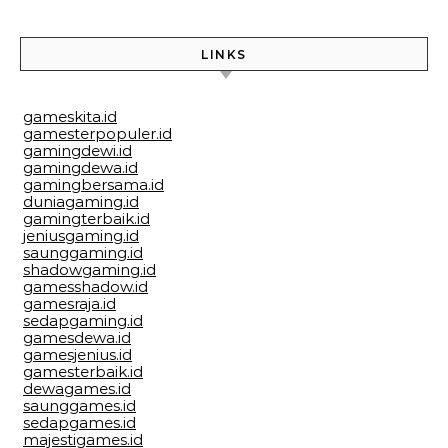
LINKS
gameskita.id
gamesterpopuler.id
gamingdewi.id
gamingdewa.id
gamingbersama.id
duniagaming.id
gamingterbaik.id
jeniusgaming.id
saunggaming.id
shadowgaming.id
gamesshadow.id
gamesraja.id
sedapgaming.id
gamesdewa.id
gamesjenius.id
gamesterbaik.id
dewagames.id
saunggames.id
sedapgames.id
majestigames.id