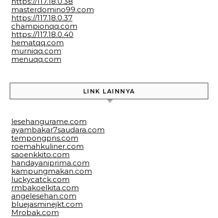
https://117.18.0.38
masterdomino99.com
https://117.18.0.37
championqq.com
https://117.18.0.40
hematqq.com
murniqq.com
menuqq.com
LINK LAINNYA
lesehangurame.com
ayambakar7saudara.com
tempongpns.com
roemahkuliner.com
saoenkkito.com
handayaniprima.com
kampungmakan.com
luckycatck.com
rmbakoelkita.com
angelesehan.com
bluejasminejkt.com
Mrobak.com