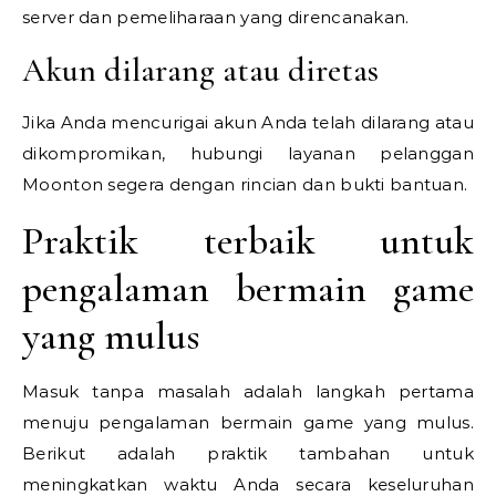
server dan pemeliharaan yang direncanakan.
Akun dilarang atau diretas
Jika Anda mencurigai akun Anda telah dilarang atau
dikompromikan, hubungi layanan pelanggan
Moonton segera dengan rincian dan bukti bantuan.
Praktik terbaik untuk
pengalaman bermain game
yang mulus
Masuk tanpa masalah adalah langkah pertama
menuju pengalaman bermain game yang mulus.
Berikut adalah praktik tambahan untuk
meningkatkan waktu Anda secara keseluruhan