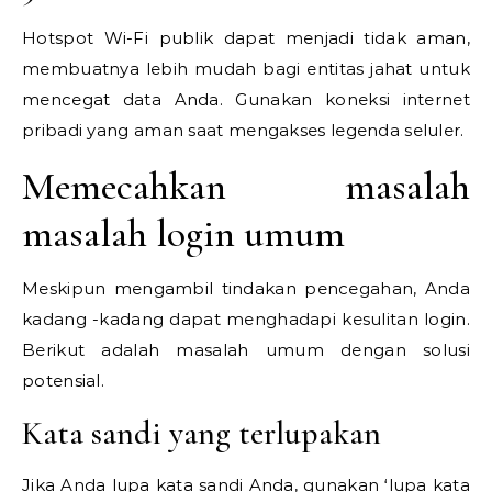
Hotspot Wi-Fi publik dapat menjadi tidak aman,
membuatnya lebih mudah bagi entitas jahat untuk
mencegat data Anda. Gunakan koneksi internet
pribadi yang aman saat mengakses legenda seluler.
Memecahkan masalah
masalah login umum
Meskipun mengambil tindakan pencegahan, Anda
kadang -kadang dapat menghadapi kesulitan login.
Berikut adalah masalah umum dengan solusi
potensial.
Kata sandi yang terlupakan
Jika Anda lupa kata sandi Anda, gunakan ‘lupa kata