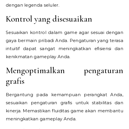
dengan legenda seluler.
Kontrol yang disesuaikan
Sesuaikan kontrol dalam game agar sesuai dengan
gaya bermain pribadi Anda. Pengaturan yang terasa
intuitif dapat sangat meningkatkan efisiensi dan
kenikmatan gameplay Anda.
Mengoptimalkan pengaturan
grafis
Bergantung pada kemampuan perangkat Anda,
sesuaikan pengaturan grafis untuk stabilitas dan
kinerja. Memastikan fluiditas game akan membantu
meningkatkan gameplay Anda.