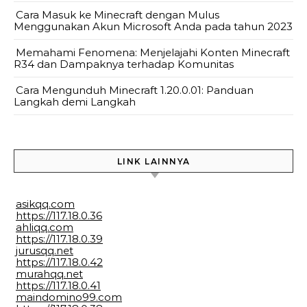
Cara Masuk ke Minecraft dengan Mulus
Menggunakan Akun Microsoft Anda pada tahun 2023
Memahami Fenomena: Menjelajahi Konten Minecraft
R34 dan Dampaknya terhadap Komunitas
Cara Mengunduh Minecraft 1.20.0.01: Panduan
Langkah demi Langkah
LINK LAINNYA
asikqq.com
https://117.18.0.36
ahliqq.com
https://117.18.0.39
jurusqq.net
https://117.18.0.42
murahqq.net
https://117.18.0.41
maindomino99.com