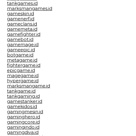
tankgames.id
marksmangames.id
gameskin.id
gamenerf.id
gameclans.id
gamemeta.id
gamefighter.id
gamebot.id
gamemage.id
gameepic.id
botgame.id
metagame.id
fightergame.id
epicgame.id
magegame.id
hypergame.id
marksmangame.id
tankgame.id
tankgaming.id
gamestanker.id
gamekidos.id
gamingmesin.id
gaminghero.id
gamingcore.id
gamingindo.id
gamingdiva.id