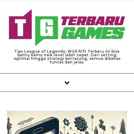
Skip to content
Tips League of Legends: Wild Rift Terbaru ini bisa
bantu kamu naik level lebih cepat. Dari setting
optimal hingga strategi bertarung, semua dibahas
tuntas dan jelas.