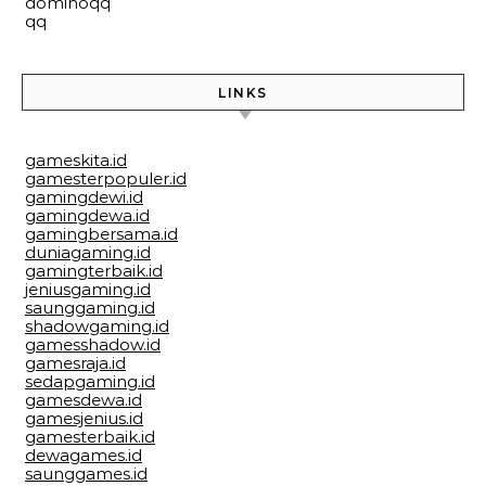
dominoqq
qq
LINKS
gameskita.id
gamesterpopuler.id
gamingdewi.id
gamingdewa.id
gamingbersama.id
duniagaming.id
gamingterbaik.id
jeniusgaming.id
saunggaming.id
shadowgaming.id
gamesshadow.id
gamesraja.id
sedapgaming.id
gamesdewa.id
gamesjenius.id
gamesterbaik.id
dewagames.id
saunggames.id