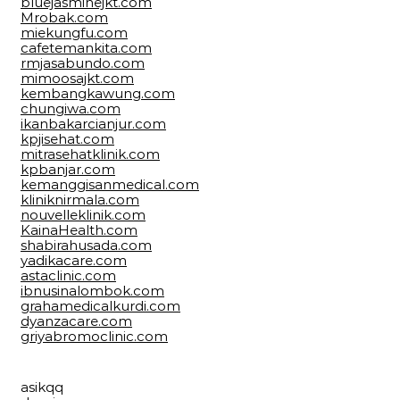
bluejasminejkt.com
Mrobak.com
miekungfu.com
cafetemankita.com
rmjasabundo.com
mimoosajkt.com
kembangkawung.com
chungiwa.com
ikanbakarcianjur.com
kpjisehat.com
mitrasehatklinik.com
kpbanjar.com
kemanggisanmedical.com
kliniknirmala.com
nouvelleklinik.com
KainaHealth.com
shabirahusada.com
yadikacare.com
astaclinic.com
ibnusinalombok.com
grahamedicalkurdi.com
dyanzacare.com
griyabromoclinic.com
asikqq