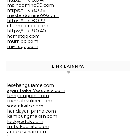
maindomino99.com
https://117.18.0.38
masterdomino99.com
https://117.18.0.37
championqq.com
https://117.18.0.40
hematqq.com
murniqq.com
menuqq.com
LINK LAINNYA
lesehangurame.com
ayambakar7saudara.com
tempongpns.com
roemahkuliner.com
saoenkkito.com
handayaniprima.com
kampungmakan.com
luckycatck.com
rmbakoelkita.com
angelesehan.com