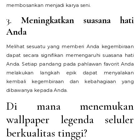
membosankan menjadi karya seni.
3.
Meningkatkan suasana hati
Anda
Melihat sesuatu yang memberi Anda kegembiraan
dapat secara signifikan memengaruhi suasana hati
Anda. Setiap pandang pada pahlawan favorit Anda
melakukan langkah epik dapat menyalakan
kembali kegembiraan dan kebahagiaan yang
dibawanya kepada Anda.
Di mana menemukan
wallpaper legenda seluler
berkualitas tinggi?