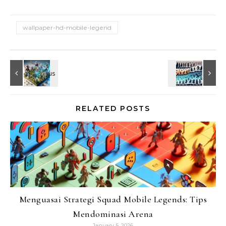
wallpaper-hd-mobile-legend
RELATED POSTS
Menguasai Strategi Squad Mobile Legends: Tips
Mendominasi Arena
January 5, 2026