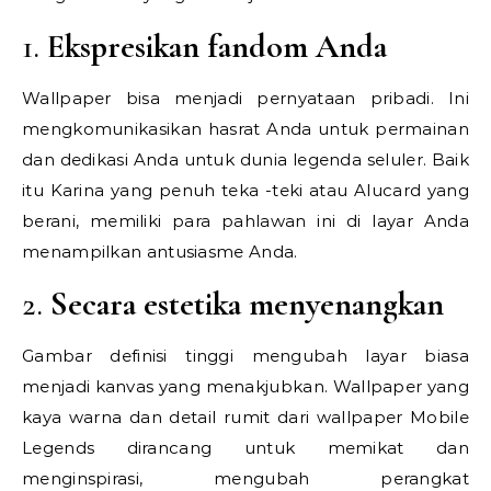
1.
Ekspresikan fandom Anda
Wallpaper bisa menjadi pernyataan pribadi. Ini
mengkomunikasikan hasrat Anda untuk permainan
dan dedikasi Anda untuk dunia legenda seluler. Baik
itu Karina yang penuh teka -teki atau Alucard yang
berani, memiliki para pahlawan ini di layar Anda
menampilkan antusiasme Anda.
2.
Secara estetika menyenangkan
Gambar definisi tinggi mengubah layar biasa
menjadi kanvas yang menakjubkan. Wallpaper yang
kaya warna dan detail rumit dari wallpaper Mobile
Legends dirancang untuk memikat dan
menginspirasi, mengubah perangkat