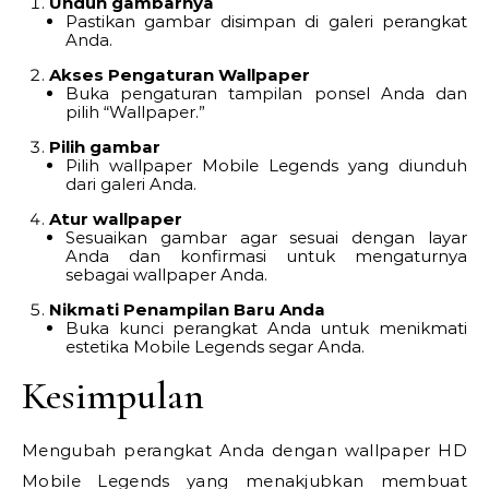
Unduh gambarnya
Pastikan gambar disimpan di galeri perangkat
Anda.
Akses Pengaturan Wallpaper
Buka pengaturan tampilan ponsel Anda dan
pilih “Wallpaper.”
Pilih gambar
Pilih wallpaper Mobile Legends yang diunduh
dari galeri Anda.
Atur wallpaper
Sesuaikan gambar agar sesuai dengan layar
Anda dan konfirmasi untuk mengaturnya
sebagai wallpaper Anda.
Nikmati Penampilan Baru Anda
Buka kunci perangkat Anda untuk menikmati
estetika Mobile Legends segar Anda.
Kesimpulan
Mengubah perangkat Anda dengan wallpaper HD
Mobile Legends yang menakjubkan membuat