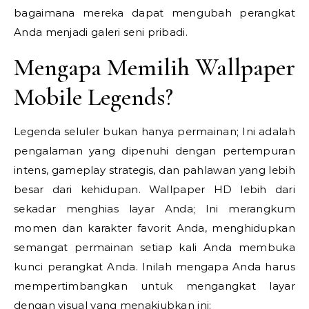
bagaimana mereka dapat mengubah perangkat
Anda menjadi galeri seni pribadi.
Mengapa Memilih Wallpaper
Mobile Legends?
Legenda seluler bukan hanya permainan; Ini adalah
pengalaman yang dipenuhi dengan pertempuran
intens, gameplay strategis, dan pahlawan yang lebih
besar dari kehidupan. Wallpaper HD lebih dari
sekadar menghias layar Anda; Ini merangkum
momen dan karakter favorit Anda, menghidupkan
semangat permainan setiap kali Anda membuka
kunci perangkat Anda. Inilah mengapa Anda harus
mempertimbangkan untuk mengangkat layar
dengan visual yang menakjubkan ini: