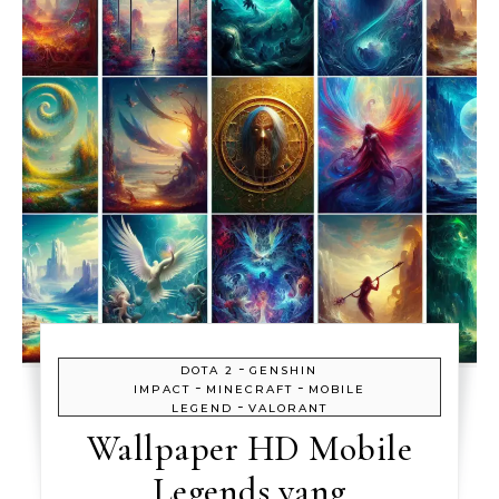
-
DOTA 2
GENSHIN
-
-
IMPACT
MINECRAFT
MOBILE
-
LEGEND
VALORANT
Wallpaper HD Mobile
Legends yang