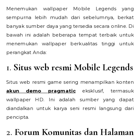
Menemukan wallpaper Mobile Legends yang
sempurna lebih mudah dari sebelumnya, berkat
banyak sumber daya yang tersedia secara online. Di
bawah ini adalah beberapa tempat terbaik untuk
menemukan wallpaper berkualitas tinggi untuk
perangkat Anda:
1.
Situs web resmi Mobile Legends
Situs web resmi game sering menampilkan konten
akun demo pragmatic
eksklusif, termasuk
wallpaper HD. Ini adalah sumber yang dapat
diandalkan untuk karya seni resmi langsung dari
pencipta.
2.
Forum Komunitas dan Halaman