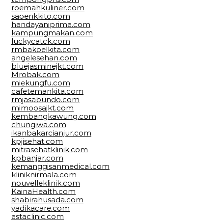
roemahkuliner.com
saoenkkito.com
handayaniprima.com
kampungmakan.com
luckycatck.com
rmbakoelkita.com
angelesehan.com
bluejasminejkt.com
Mrobak.com
miekungfu.com
cafetemankita.com
rmjasabundo.com
mimoosajkt.com
kembangkawung.com
chungiwa.com
ikanbakarcianjur.com
kpjisehat.com
mitrasehatklinik.com
kpbanjar.com
kemanggisanmedical.com
kliniknirmala.com
nouvelleklinik.com
KainaHealth.com
shabirahusada.com
yadikacare.com
astaclinic.com