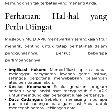
kemungkinan tak terbatas yang menanti Anda.
Perhatian: Hal-hal yang
Perlu Diingat
Meskipun MOD APK menawarkan serangkaian fitur
menarik, penting untuk tetap berhati-hati dalam
penggunaannya. Berikut beberapa
pertimbangannya:
Implikasi Hukum:
Memodifikasi aplikasi dapat
melanggar persyaratan layanan game aslinya,
sehingga berpotensi menyebabkan pelarangan
atau pembatasan akun.
Resiko Keamanan:
Selalu gunakan program
antivirus yang andal saat mengunduh file APK
untuk melindungi dari perangkat lunak berbahaya.
Data Cadangan:
Sebelum memasang mod apa
pun, buat cadangan data game asli Anda untuk
mencegah potensi kehilangan data.