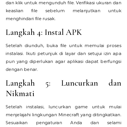
dan klik untuk mengunduh file. Verifikasi ukuran dan
keaslian file sebelum melanjutkan untuk
menghindari file rusak.
Langkah 4: Instal APK
Setelah diunduh, buka file untuk memulai proses
instalasi. Ikuti petunjuk di layar dan setujui izin apa
pun yang diperlukan agar aplikasi dapat berfungsi
dengan benar.
Langkah 5: Luncurkan dan
Nikmati
Setelah instalasi, luncurkan game untuk mulai
menjelajahi lingkungan Minecraft yang ditingkatkan.
Sesuaikan pengaturan Anda dan selami