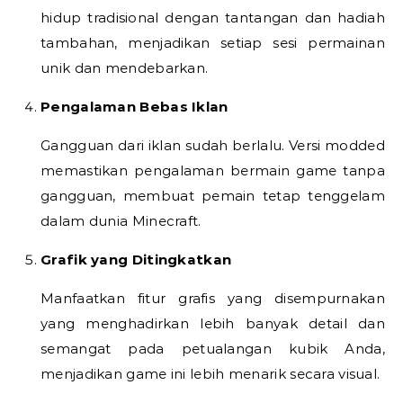
hidup tradisional dengan tantangan dan hadiah
tambahan, menjadikan setiap sesi permainan
unik dan mendebarkan.
Pengalaman Bebas Iklan
Gangguan dari iklan sudah berlalu. Versi modded
memastikan pengalaman bermain game tanpa
gangguan, membuat pemain tetap tenggelam
dalam dunia Minecraft.
Grafik yang Ditingkatkan
Manfaatkan fitur grafis yang disempurnakan
yang menghadirkan lebih banyak detail dan
semangat pada petualangan kubik Anda,
menjadikan game ini lebih menarik secara visual.