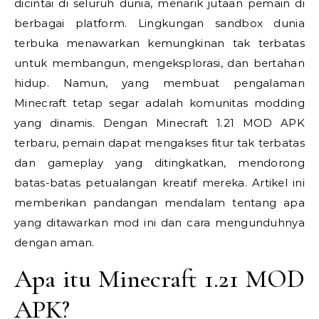
dicintai di seluruh dunia, menarik jutaan pemain di
berbagai platform. Lingkungan sandbox dunia
terbuka menawarkan kemungkinan tak terbatas
untuk membangun, mengeksplorasi, dan bertahan
hidup. Namun, yang membuat pengalaman
Minecraft tetap segar adalah komunitas modding
yang dinamis. Dengan Minecraft 1.21 MOD APK
terbaru, pemain dapat mengakses fitur tak terbatas
dan gameplay yang ditingkatkan, mendorong
batas-batas petualangan kreatif mereka. Artikel ini
memberikan pandangan mendalam tentang apa
yang ditawarkan mod ini dan cara mengunduhnya
dengan aman.
Apa itu Minecraft 1.21 MOD
APK?