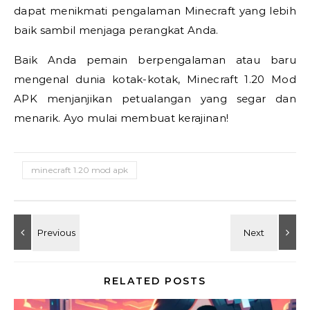
dapat menikmati pengalaman Minecraft yang lebih
baik sambil menjaga perangkat Anda.
Baik Anda pemain berpengalaman atau baru
mengenal dunia kotak-kotak, Minecraft 1.20 Mod
APK menjanjikan petualangan yang segar dan
menarik. Ayo mulai membuat kerajinan!
minecraft 1.20 mod apk
RELATED POSTS