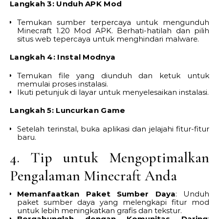
Langkah 3: Unduh APK Mod
Temukan sumber terpercaya untuk mengunduh
Minecraft 1.20 Mod APK. Berhati-hatilah dan pilih
situs web tepercaya untuk menghindari malware.
Langkah 4: Instal Modnya
Temukan file yang diunduh dan ketuk untuk
memulai proses instalasi.
Ikuti petunjuk di layar untuk menyelesaikan instalasi.
Langkah 5: Luncurkan Game
Setelah terinstal, buka aplikasi dan jelajahi fitur-fitur
baru.
4. Tip untuk Mengoptimalkan
Pengalaman Minecraft Anda
Memanfaatkan Paket Sumber Daya
: Unduh
paket sumber daya yang melengkapi fitur mod
untuk lebih meningkatkan grafis dan tekstur.
Bergabunglah dengan Komunitas Daring
: