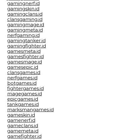
gamingnerf.id
gamingskin.id
gamingclans.id
clansgaming.id
gamingmage.id
gamingmeta.id
nerfgaming.id
gamingtanker.id
gamingfighter.id
gamesmeta.id
gamesfighter.id
gamesmage.id
gamesepic.id
clansgames.id
nerfgames.id
botgames.id
fightergames.id
magegames.id
epicgames.id
tankgames.id
marksmangames.id
gameskin.id
gamenerf.id
gameclans.id
gamemeta.id
gamefighter.id