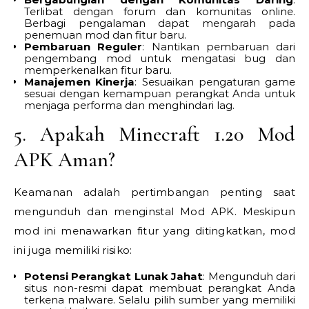
Terlibat dengan forum dan komunitas online.
Berbagi pengalaman dapat mengarah pada
penemuan mod dan fitur baru.
Pembaruan Reguler
: Nantikan pembaruan dari
pengembang mod untuk mengatasi bug dan
memperkenalkan fitur baru.
Manajemen Kinerja
: Sesuaikan pengaturan game
sesuai dengan kemampuan perangkat Anda untuk
menjaga performa dan menghindari lag.
5. Apakah Minecraft 1.20 Mod
APK Aman?
Keamanan adalah pertimbangan penting saat
mengunduh dan menginstal Mod APK. Meskipun
mod ini menawarkan fitur yang ditingkatkan, mod
ini juga memiliki risiko:
Potensi Perangkat Lunak Jahat
: Mengunduh dari
situs non-resmi dapat membuat perangkat Anda
terkena malware. Selalu pilih sumber yang memiliki