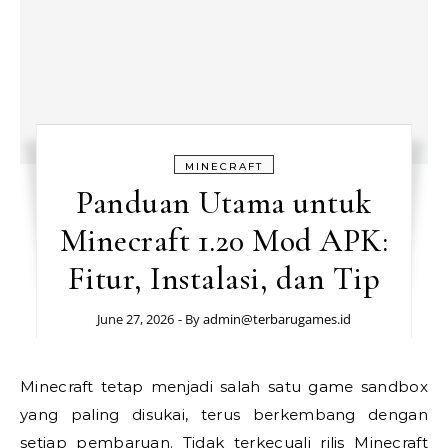
MINECRAFT
Panduan Utama untuk
Minecraft 1.20 Mod APK:
Fitur, Instalasi, dan Tip
June 27, 2026
- By
admin@terbarugames.id
Minecraft tetap menjadi salah satu game sandbox
yang paling disukai, terus berkembang dengan
setiap pembaruan. Tidak terkecuali rilis Minecraft