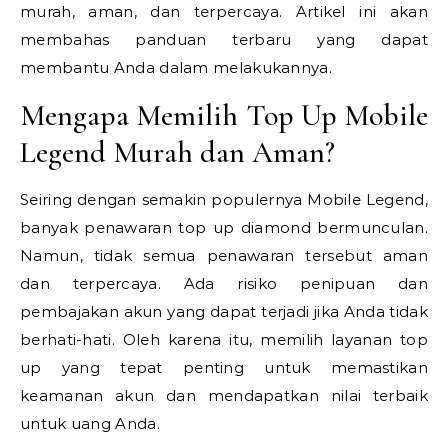
murah, aman, dan terpercaya. Artikel ini akan
membahas panduan terbaru yang dapat
membantu Anda dalam melakukannya.
Mengapa Memilih Top Up Mobile
Legend Murah dan Aman?
Seiring dengan semakin populernya Mobile Legend,
banyak penawaran top up diamond bermunculan.
Namun, tidak semua penawaran tersebut aman
dan terpercaya. Ada risiko penipuan dan
pembajakan akun yang dapat terjadi jika Anda tidak
berhati-hati. Oleh karena itu, memilih layanan top
up yang tepat penting untuk memastikan
keamanan akun dan mendapatkan nilai terbaik
untuk uang Anda.