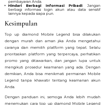
pembayaran Anda.
Hindari Berbagi Informasi Pribadi
: Jangan
berbagi informasi login akun atau data sensitif
lainnya kepada siapa pun.
Kesimpulan
Top up diamond Mobile Legend bisa dilakukan
dengan murah dan aman jika Anda mengetahui
caranya dan memilih platform yang tepat. Selalu
prioritaskan platform yang terpercaya, perhatikan
promo yang ditawarkan, dan jangan lupa untuk
mengikuti prosedur keamanan yang ada. Dengan
demikian, Anda bisa menikmati permainan Mobile
Legend tanpa khawatir tentang keamanan akun
Anda.
Dengan panduan ini, semoga Anda lebih mudah
menemukan cara top up diamond Mobile Legend