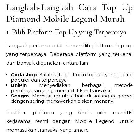
Langkah-Langkah Cara Top Up
Diamond Mobile Legend Murah
1. Pilih Platform Top Up yang Terpercaya
Langkah pertama adalah memilih platform top up
yang terpercaya. Beberapa platform yang terkenal
dan banyak digunakan antara lain:
Codashop
: Salah satu platform top up yang paling
populer dan terpercaya.
UniPin
: Menyediakan berbagai metode
pembayaran yang memudahkan transaksi.
Seagm
: Memiliki reputasi baik di kalangan gamer
dengan sering menawarkan diskon menarik.
Pastikan platform yang Anda pilih memiliki
kerjasama resmi dengan Mobile Legend untuk
memastikan transaksi yang aman.