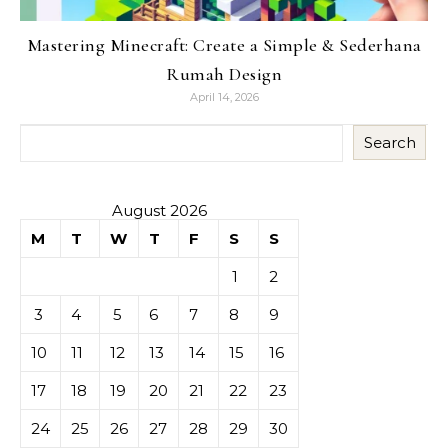
Mastering Minecraft: Create a Simple & Sederhana
Rumah Design
April 14, 2026
Search
August 2026
M
T
W
T
F
S
S
1
2
3
4
5
6
7
8
9
10
11
12
13
14
15
16
17
18
19
20
21
22
23
24
25
26
27
28
29
30