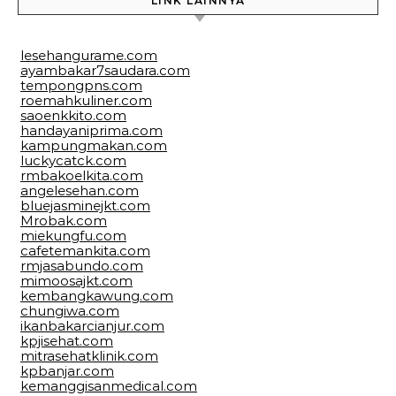
LINK LAINNYA
lesehangurame.com
ayambakar7saudara.com
tempongpns.com
roemahkuliner.com
saoenkkito.com
handayaniprima.com
kampungmakan.com
luckycatck.com
rmbakoelkita.com
angelesehan.com
bluejasminejkt.com
Mrobak.com
miekungfu.com
cafetemankita.com
rmjasabundo.com
mimoosajkt.com
kembangkawung.com
chungiwa.com
ikanbakarcianjur.com
kpjisehat.com
mitrasehatklinik.com
kpbanjar.com
kemanggisanmedical.com