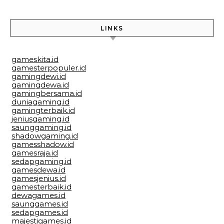
LINKS
gameskita.id
gamesterpopuler.id
gamingdewi.id
gamingdewa.id
gamingbersama.id
duniagaming.id
gamingterbaik.id
jeniusgaming.id
saunggaming.id
shadowgaming.id
gamesshadow.id
gamesraja.id
sedapgaming.id
gamesdewa.id
gamesjenius.id
gamesterbaik.id
dewagames.id
saunggames.id
sedapgames.id
majestigames.id