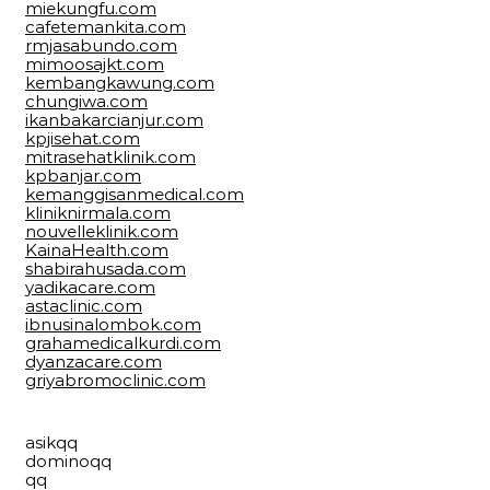
miekungfu.com
cafetemankita.com
rmjasabundo.com
mimoosajkt.com
kembangkawung.com
chungiwa.com
ikanbakarcianjur.com
kpjisehat.com
mitrasehatklinik.com
kpbanjar.com
kemanggisanmedical.com
kliniknirmala.com
nouvelleklinik.com
KainaHealth.com
shabirahusada.com
yadikacare.com
astaclinic.com
ibnusinalombok.com
grahamedicalkurdi.com
dyanzacare.com
griyabromoclinic.com
asikqq
dominoqq
qq