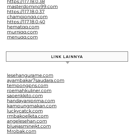
https://117.18.0.38
masterdomino99.com
https://117.18.0.37
championqq.com
https://117.18.0.40
hematqq.com
murniqq.com
menuqq.com
LINK LAINNYA
lesehangurame.com
ayambakar7saudara.com
tempongpns.com
roemahkuliner.com
saoenkkito.com
handayaniprima.com
kampungmakan.com
luckycatck.com
rmbakoelkita.com
angelesehan.com
bluejasminejkt.com
Mrobak.com