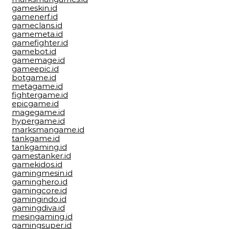
gameskin.id
gamenerf.id
gameclans.id
gamemeta.id
gamefighter.id
gamebot.id
gamemage.id
gameepic.id
botgame.id
metagame.id
fightergame.id
epicgame.id
magegame.id
hypergame.id
marksmangame.id
tankgame.id
tankgaming.id
gamestanker.id
gamekidos.id
gamingmesin.id
gaminghero.id
gamingcore.id
gamingindo.id
gamingdiva.id
mesingaming.id
gamingsuper.id