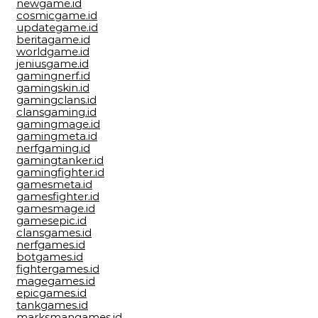
newgame.id
cosmicgame.id
updategame.id
beritagame.id
worldgame.id
jeniusgame.id
gamingnerf.id
gamingskin.id
gamingclans.id
clansgaming.id
gamingmage.id
gamingmeta.id
nerfgaming.id
gamingtanker.id
gamingfighter.id
gamesmeta.id
gamesfighter.id
gamesmage.id
gamesepic.id
clansgames.id
nerfgames.id
botgames.id
fightergames.id
magegames.id
epicgames.id
tankgames.id
marksmangames.id