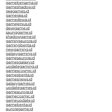
gamebersama.id
gameshadow.id
rajagames.id
gameraja.id
gamedewa.id
gamejenius.id
dewigame.id
saunggame.id
shadowgame.id
gamingaurora.id
gamingberita.id
newgaming.id
galaxygaming.id
gamesaurora.id
gamesgalaxy.id
updategaming.id
gamescosmic.id
gamesberita.id
gamesnews.id
galaxygames.id
updategames.id
gameaurora.id
gamecosmic.id
gameupdate.id
gameberita.id
auroragame.id