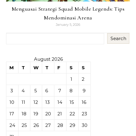
Menguasai Strategi Squad Mobile Legends: Tips
Mendominasi Arena
January 5, 2026
Search
August 2026
M
T
W
T
F
S
S
1
2
3
4
5
6
7
8
9
10
11
12
13
14
15
16
17
18
19
20
21
22
23
24
25
26
27
28
29
30