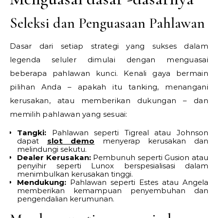
Seleksi dan Penguasaan Pahlawan
Dasar dari setiap strategi yang sukses dalam
legenda seluler dimulai dengan menguasai
beberapa pahlawan kunci. Kenali gaya bermain
pilihan Anda – apakah itu tanking, menangani
kerusakan, atau memberikan dukungan – dan
memilih pahlawan yang sesuai:
Tangki:
Pahlawan seperti Tigreal atau Johnson
dapat
slot demo
menyerap kerusakan dan
melindungi sekutu.
Dealer Kerusakan:
Pembunuh seperti Gusion atau
penyihir seperti Lunox berspesialisasi dalam
menimbulkan kerusakan tinggi.
Mendukung:
Pahlawan seperti Estes atau Angela
memberikan kemampuan penyembuhan dan
pengendalian kerumunan.