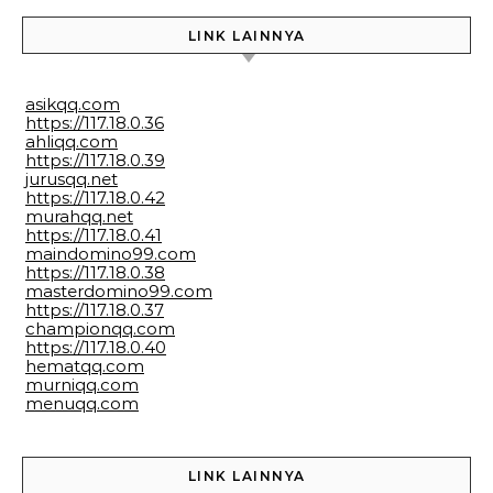
LINK LAINNYA
asikqq.com
https://117.18.0.36
ahliqq.com
https://117.18.0.39
jurusqq.net
https://117.18.0.42
murahqq.net
https://117.18.0.41
maindomino99.com
https://117.18.0.38
masterdomino99.com
https://117.18.0.37
championqq.com
https://117.18.0.40
hematqq.com
murniqq.com
menuqq.com
LINK LAINNYA