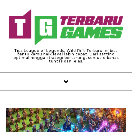
Skip to content
Tips League of Legends: Wild Rift Terbaru ini bisa
bantu kamu naik level lebih cepat. Dari setting
optimal hingga strategi bertarung, semua dibahas
tuntas dan jelas.