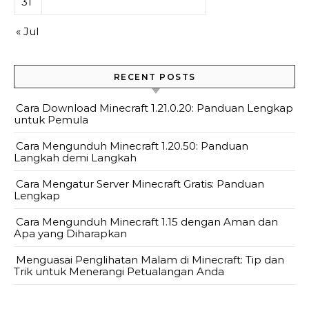
31
« Jul
RECENT POSTS
Cara Download Minecraft 1.21.0.20: Panduan Lengkap
untuk Pemula
Cara Mengunduh Minecraft 1.20.50: Panduan
Langkah demi Langkah
Cara Mengatur Server Minecraft Gratis: Panduan
Lengkap
Cara Mengunduh Minecraft 1.15 dengan Aman dan
Apa yang Diharapkan
Menguasai Penglihatan Malam di Minecraft: Tip dan
Trik untuk Menerangi Petualangan Anda