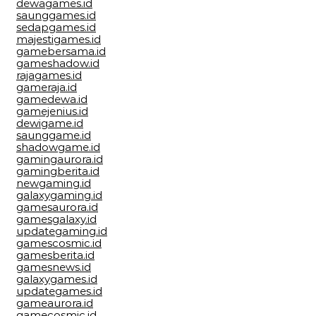
dewagames.id
saunggames.id
sedapgames.id
majestigames.id
gamebersama.id
gameshadow.id
rajagames.id
gameraja.id
gamedewa.id
gamejenius.id
dewigame.id
saunggame.id
shadowgame.id
gamingaurora.id
gamingberita.id
newgaming.id
galaxygaming.id
gamesaurora.id
gamesgalaxy.id
updategaming.id
gamescosmic.id
gamesberita.id
gamesnews.id
galaxygames.id
updategames.id
gameaurora.id
gamecosmic.id