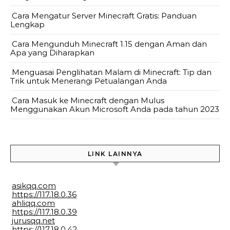
Cara Mengatur Server Minecraft Gratis: Panduan
Lengkap
Cara Mengunduh Minecraft 1.15 dengan Aman dan
Apa yang Diharapkan
Menguasai Penglihatan Malam di Minecraft: Tip dan
Trik untuk Menerangi Petualangan Anda
Cara Masuk ke Minecraft dengan Mulus
Menggunakan Akun Microsoft Anda pada tahun 2023
LINK LAINNYA
asikqq.com
https://117.18.0.36
ahliqq.com
https://117.18.0.39
jurusqq.net
https://117.18.0.42