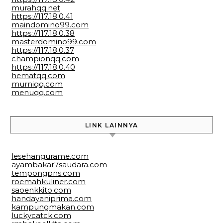
murahqq.net
https://117.18.0.41
maindomino99.com
https://117.18.0.38
masterdomino99.com
https://117.18.0.37
championqq.com
https://117.18.0.40
hematqq.com
murniqq.com
menuqq.com
LINK LAINNYA
lesehangurame.com
ayambakar7saudara.com
tempongpns.com
roemahkuliner.com
saoenkkito.com
handayaniprima.com
kampungmakan.com
luckycatck.com