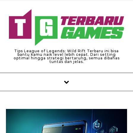
Skip to content
Tips League of Legends: Wild Rift Terbaru ini bisa
bantu kamu naik level lebih cepat. Dari setting
optimal hingga strategi bertarung, semua dibahas
tuntas dan jelas.