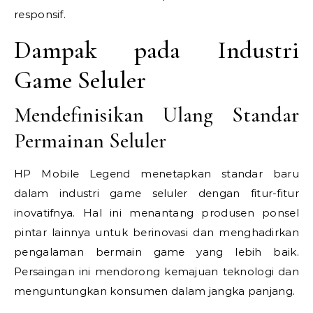
responsif.
Dampak pada Industri
Game Seluler
Mendefinisikan Ulang Standar
Permainan Seluler
HP Mobile Legend menetapkan standar baru
dalam industri game seluler dengan fitur-fitur
inovatifnya. Hal ini menantang produsen ponsel
pintar lainnya untuk berinovasi dan menghadirkan
pengalaman bermain game yang lebih baik.
Persaingan ini mendorong kemajuan teknologi dan
menguntungkan konsumen dalam jangka panjang.