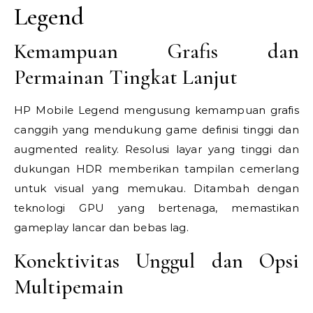
Legend
Kemampuan Grafis dan
Permainan Tingkat Lanjut
HP Mobile Legend mengusung kemampuan grafis
canggih yang mendukung game definisi tinggi dan
augmented reality. Resolusi layar yang tinggi dan
dukungan HDR memberikan tampilan cemerlang
untuk visual yang memukau. Ditambah dengan
teknologi GPU yang bertenaga, memastikan
gameplay lancar dan bebas lag.
Konektivitas Unggul dan Opsi
Multipemain