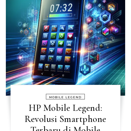
MOBILE LEGEND
HP Mobile Legend:
Revolusi Smartphone
Terbaru di Mobile