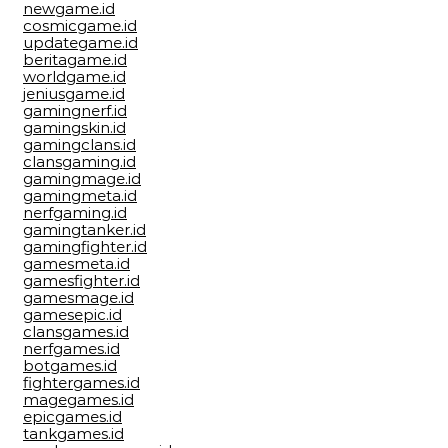
newgame.id
cosmicgame.id
updategame.id
beritagame.id
worldgame.id
jeniusgame.id
gamingnerf.id
gamingskin.id
gamingclans.id
clansgaming.id
gamingmage.id
gamingmeta.id
nerfgaming.id
gamingtanker.id
gamingfighter.id
gamesmeta.id
gamesfighter.id
gamesmage.id
gamesepic.id
clansgames.id
nerfgames.id
botgames.id
fightergames.id
magegames.id
epicgames.id
tankgames.id