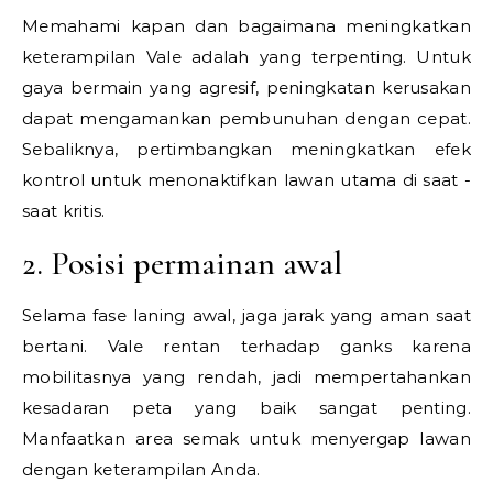
Memahami kapan dan bagaimana meningkatkan
keterampilan Vale adalah yang terpenting. Untuk
gaya bermain yang agresif, peningkatan kerusakan
dapat mengamankan pembunuhan dengan cepat.
Sebaliknya, pertimbangkan meningkatkan efek
kontrol untuk menonaktifkan lawan utama di saat -
saat kritis.
2. Posisi permainan awal
Selama fase laning awal, jaga jarak yang aman saat
bertani. Vale rentan terhadap ganks karena
mobilitasnya yang rendah, jadi mempertahankan
kesadaran peta yang baik sangat penting.
Manfaatkan area semak untuk menyergap lawan
dengan keterampilan Anda.