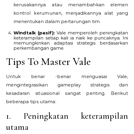
kerusakannya atau menambahkan elemen
kontrol kerumunan, menjadikannya alat yang
menentukan dalam pertarungan tim.
Windtalk (pasif):
Vale memperoleh peningkatan
keterampilan setiap kali ia naik ke puncaknya. Ini
memungkinkan adaptasi strategis berdasarkan
perkembangan game.
Tips To Master Vale
Untuk benar -benar menguasai Vale,
mengintegrasikan gameplay strategis dan
kesadaran situasional sangat penting. Berikut
beberapa tips utama:
1. Peningkatan keterampilan
utama