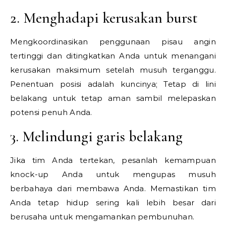
2. Menghadapi kerusakan burst
Mengkoordinasikan penggunaan pisau angin
tertinggi dan ditingkatkan Anda untuk menangani
kerusakan maksimum setelah musuh terganggu.
Penentuan posisi adalah kuncinya; Tetap di lini
belakang untuk tetap aman sambil melepaskan
potensi penuh Anda.
3. Melindungi garis belakang
Jika tim Anda tertekan, pesanlah kemampuan
knock-up Anda untuk mengupas musuh
berbahaya dari membawa Anda. Memastikan tim
Anda tetap hidup sering kali lebih besar dari
berusaha untuk mengamankan pembunuhan.