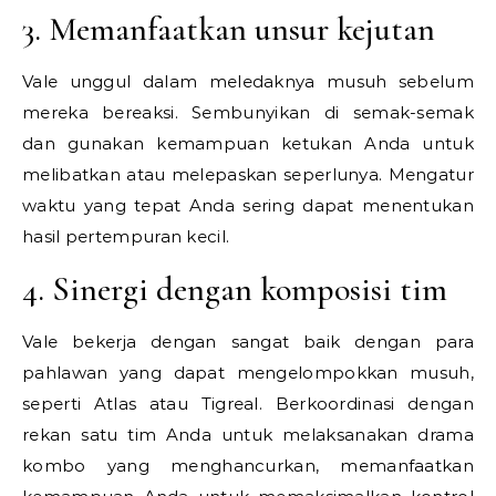
3. Memanfaatkan unsur kejutan
Vale unggul dalam meledaknya musuh sebelum
mereka bereaksi. Sembunyikan di semak-semak
dan gunakan kemampuan ketukan Anda untuk
melibatkan atau melepaskan seperlunya. Mengatur
waktu yang tepat Anda sering dapat menentukan
hasil pertempuran kecil.
4. Sinergi dengan komposisi tim
Vale bekerja dengan sangat baik dengan para
pahlawan yang dapat mengelompokkan musuh,
seperti Atlas atau Tigreal. Berkoordinasi dengan
rekan satu tim Anda untuk melaksanakan drama
kombo yang menghancurkan, memanfaatkan