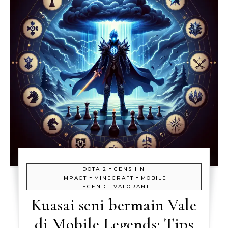
-
DOTA 2
GENSHIN
-
-
IMPACT
MINECRAFT
MOBILE
-
LEGEND
VALORANT
Kuasai seni bermain Vale
di Mobile Legends: Tips