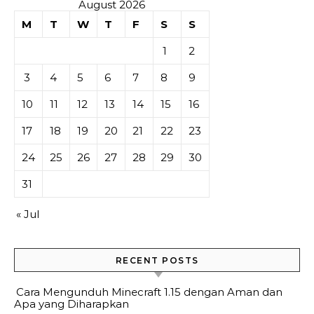
August 2026
M
T
W
T
F
S
S
1
2
3
4
5
6
7
8
9
10
11
12
13
14
15
16
17
18
19
20
21
22
23
24
25
26
27
28
29
30
31
« Jul
RECENT POSTS
Cara Mengunduh Minecraft 1.15 dengan Aman dan
Apa yang Diharapkan