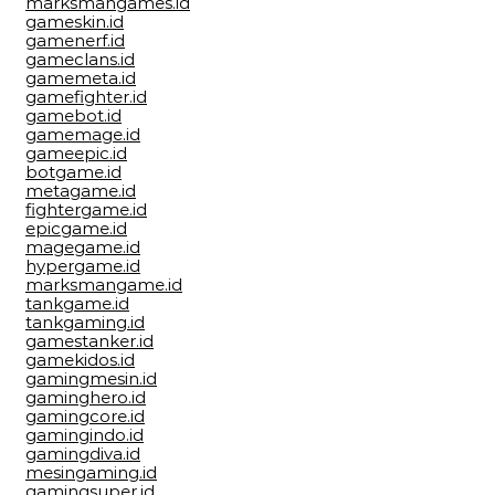
marksmangames.id
gameskin.id
gamenerf.id
gameclans.id
gamemeta.id
gamefighter.id
gamebot.id
gamemage.id
gameepic.id
botgame.id
metagame.id
fightergame.id
epicgame.id
magegame.id
hypergame.id
marksmangame.id
tankgame.id
tankgaming.id
gamestanker.id
gamekidos.id
gamingmesin.id
gaminghero.id
gamingcore.id
gamingindo.id
gamingdiva.id
mesingaming.id
gamingsuper.id