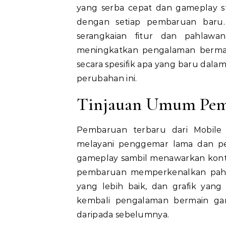
yang serba cepat dan gameplay s
dengan setiap pembaruan baru. 
serangkaian fitur dan pahlaw
meningkatkan pengalaman bermain
secara spesifik apa yang baru dal
perubahan ini.
Tinjauan Umum Pem
Pembaruan terbaru dari Mobile
melayani penggemar lama dan pe
gameplay sambil menawarkan konten
pembaruan memperkenalkan pahlaw
yang lebih baik, dan grafik yang 
kembali pengalaman bermain g
daripada sebelumnya.