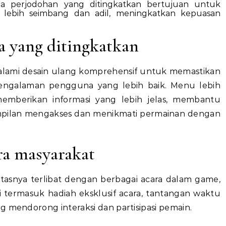
tma perjodohan yang ditingkatkan bertujuan untuk
 lebih seimbang dan adil, meningkatkan kepuasan
 yang ditingkatkan
ami desain ulang komprehensif untuk memastikan
engalaman pengguna yang lebih baik. Menu lebih
 memberikan informasi yang lebih jelas, membantu
ampilan mengakses dan menikmati permainan dengan
ra masyarakat
asnya terlibat dengan berbagai acara dalam game,
 termasuk hadiah eksklusif acara, tantangan waktu
g mendorong interaksi dan partisipasi pemain.