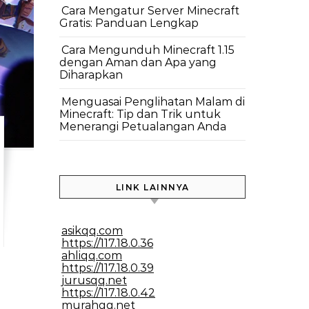
Cara Mengatur Server Minecraft
Gratis: Panduan Lengkap
Cara Mengunduh Minecraft 1.15
dengan Aman dan Apa yang
Diharapkan
Menguasai Penglihatan Malam di
Minecraft: Tip dan Trik untuk
Menerangi Petualangan Anda
LINK LAINNYA
asikqq.com
https://117.18.0.36
ahliqq.com
https://117.18.0.39
jurusqq.net
https://117.18.0.42
murahqq.net