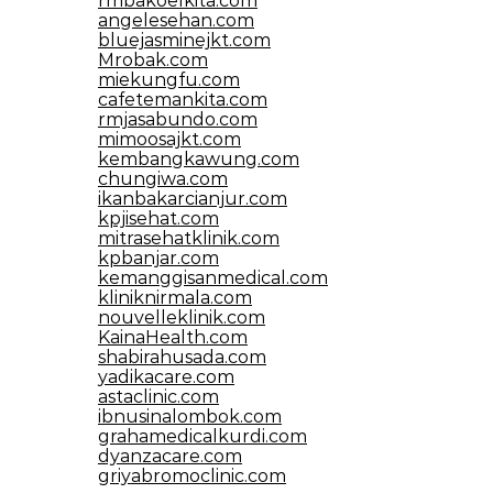
rmbakoelkita.com
angelesehan.com
bluejasminejkt.com
Mrobak.com
miekungfu.com
cafetemankita.com
rmjasabundo.com
mimoosajkt.com
kembangkawung.com
chungiwa.com
ikanbakarcianjur.com
kpjisehat.com
mitrasehatklinik.com
kpbanjar.com
kemanggisanmedical.com
kliniknirmala.com
nouvelleklinik.com
KainaHealth.com
shabirahusada.com
yadikacare.com
astaclinic.com
ibnusinalombok.com
grahamedicalkurdi.com
dyanzacare.com
griyabromoclinic.com