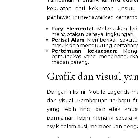
kekuatan dari kekuatan unsur. 
pahlawan ini menawarkan kemampu
Fury Elemental
: Melepaskan le
menciptakan bahaya lingkungan.
Perisai Alam
: Memberikan sekutu
masuk dan mendukung pertahana
Pertemuan kekuasaan
: Meng
pamungkas yang menghancurkan, 
medan perang.
Grafik dan visual ya
Dengan rilis ini, Mobile Legends 
dan visual. Pembaruan terbaru fit
yang lebih rinci, dan efek khu
permainan lebih menarik secara 
asyik dalam aksi, memberikan pen