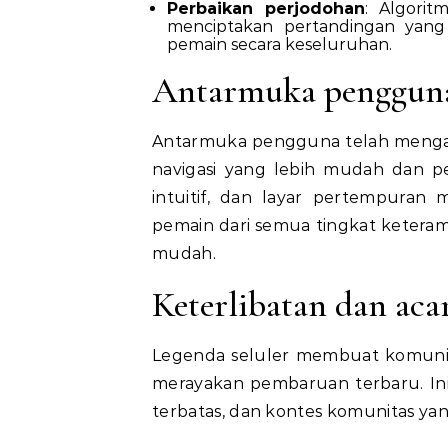
Perbaikan perjodohan
: Algori
menciptakan pertandingan yang
pemain secara keseluruhan.
Antarmuka pengguna
Antarmuka pengguna telah mengal
navigasi yang lebih mudah dan p
intuitif, dan layar pertempuran
pemain dari semua tingkat keter
mudah.
Keterlibatan dan aca
Legenda seluler membuat komunit
merayakan pembaruan terbaru. Ini
terbatas, dan kontes komunitas yan