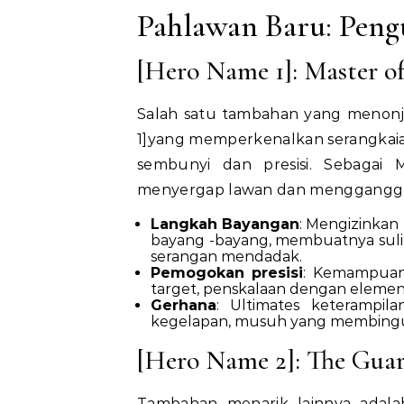
Pahlawan Baru: Pen
[Hero Name 1]: Master o
Salah satu tambahan yang menonjol
1]yang memperkenalkan serangkai
sembunyi dan presisi. Sebagai
menyergap lawan dan mengganggu 
Langkah Bayangan
: Mengizinkan
bayang -bayang, membuatnya suli
serangan mendadak.
Pemogokan presisi
: Kemampuan
target, penskalaan dengan elemen
Gerhana
: Ultimates keteramp
kegelapan, musuh yang membing
[Hero Name 2]: The Guar
Tambahan menarik lainnya adal