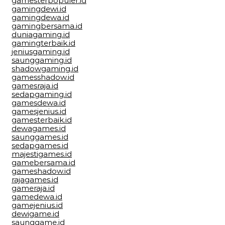
gamesterpopuler.id
gamingdewi.id
gamingdewa.id
gamingbersama.id
duniagaming.id
gamingterbaik.id
jeniusgaming.id
saunggaming.id
shadowgaming.id
gamesshadow.id
gamesraja.id
sedapgaming.id
gamesdewa.id
gamesjenius.id
gamesterbaik.id
dewagames.id
saunggames.id
sedapgames.id
majestigames.id
gamebersama.id
gameshadow.id
rajagames.id
gameraja.id
gamedewa.id
gamejenius.id
dewigame.id
saunggame.id