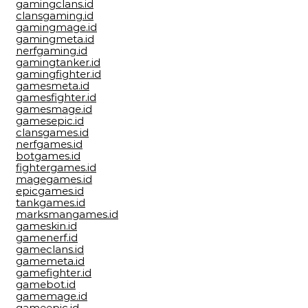
gamingclans.id
clansgaming.id
gamingmage.id
gamingmeta.id
nerfgaming.id
gamingtanker.id
gamingfighter.id
gamesmeta.id
gamesfighter.id
gamesmage.id
gamesepic.id
clansgames.id
nerfgames.id
botgames.id
fightergames.id
magegames.id
epicgames.id
tankgames.id
marksmangames.id
gameskin.id
gamenerf.id
gameclans.id
gamemeta.id
gamefighter.id
gamebot.id
gamemage.id
gameepic.id