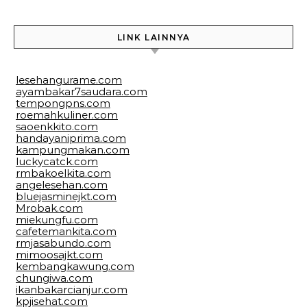
LINK LAINNYA
lesehangurame.com
ayambakar7saudara.com
tempongpns.com
roemahkuliner.com
saoenkkito.com
handayaniprima.com
kampungmakan.com
luckycatck.com
rmbakoelkita.com
angelesehan.com
bluejasminejkt.com
Mrobak.com
miekungfu.com
cafetemankita.com
rmjasabundo.com
mimoosajkt.com
kembangkawung.com
chungiwa.com
ikanbakarcianjur.com
kpjisehat.com