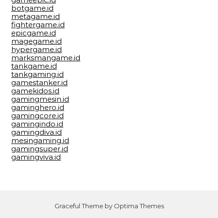
botgame.id
metagame.id
fightergame.id
epicgame.id
magegame.id
hypergame.id
marksmangame.id
tankgame.id
tankgaming.id
gamestanker.id
gamekidos.id
gamingmesin.id
gaminghero.id
gamingcore.id
gamingindo.id
gamingdiva.id
mesingaming.id
gamingsuper.id
gamingviva.id
Graceful Theme by
Optima Themes