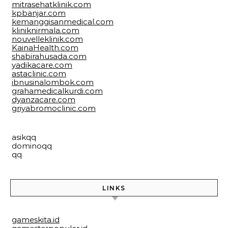
mitrasehatklinik.com
kpbanjar.com
kemanggisanmedical.com
kliniknirmala.com
nouvelleklinik.com
KainaHealth.com
shabirahusada.com
yadikacare.com
astaclinic.com
ibnusinalombok.com
grahamedicalkurdi.com
dyanzacare.com
griyabromoclinic.com
asikqq
dominoqq
qq
LINKS
gameskita.id