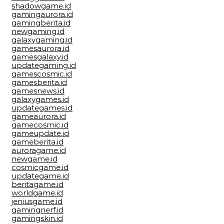
shadowgame.id
gamingaurora.id
gamingberita.id
newgaming.id
galaxygaming.id
gamesaurora.id
gamesgalaxy.id
updategaming.id
gamescosmic.id
gamesberita.id
gamesnews.id
galaxygames.id
updategames.id
gameaurora.id
gamecosmic.id
gameupdate.id
gameberita.id
auroragame.id
newgame.id
cosmicgame.id
updategame.id
beritagame.id
worldgame.id
jeniusgame.id
gamingnerf.id
gamingskin.id