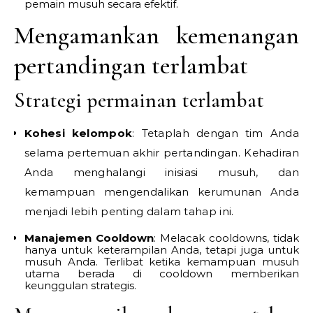
pemain musuh secara efektif.
Mengamankan kemenangan
pertandingan terlambat
Strategi permainan terlambat
Kohesi kelompok
: Tetaplah dengan tim Anda
selama pertemuan akhir pertandingan. Kehadiran
Anda menghalangi inisiasi musuh, dan
kemampuan mengendalikan kerumunan Anda
menjadi lebih penting dalam tahap ini.
Manajemen Cooldown
: Melacak cooldowns, tidak
hanya untuk keterampilan Anda, tetapi juga untuk
musuh Anda. Terlibat ketika kemampuan musuh
utama berada di cooldown memberikan
keunggulan strategis.