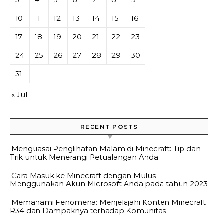
10
11
12
13
14
15
16
17
18
19
20
21
22
23
24
25
26
27
28
29
30
31
« Jul
RECENT POSTS
Menguasai Penglihatan Malam di Minecraft: Tip dan
Trik untuk Menerangi Petualangan Anda
Cara Masuk ke Minecraft dengan Mulus
Menggunakan Akun Microsoft Anda pada tahun 2023
Memahami Fenomena: Menjelajahi Konten Minecraft
R34 dan Dampaknya terhadap Komunitas