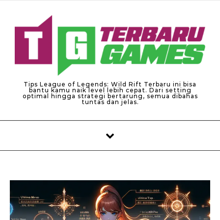
Skip to content
Tips League of Legends: Wild Rift Terbaru ini bisa
bantu kamu naik level lebih cepat. Dari setting
optimal hingga strategi bertarung, semua dibahas
tuntas dan jelas.