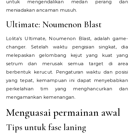
untuk mengendalikan medan perang dan
meniadakan ancaman musuh.
Ultimate: Noumenon Blast
Lolita’s Ultimate, Noumenon Blast, adalah game-
changer. Setelah waktu pengisian singkat, dia
melepaskan gelombang kejut yang kuat yang
setrum dan merusak semua target di area
berbentuk kerucut. Pengaturan waktu dan posisi
yang tepat, kemampuan ini dapat menyebabkan
perkelahian tim yang menghancurkan dan
mengamankan kemenangan.
Menguasai permainan awal
Tips untuk fase laning