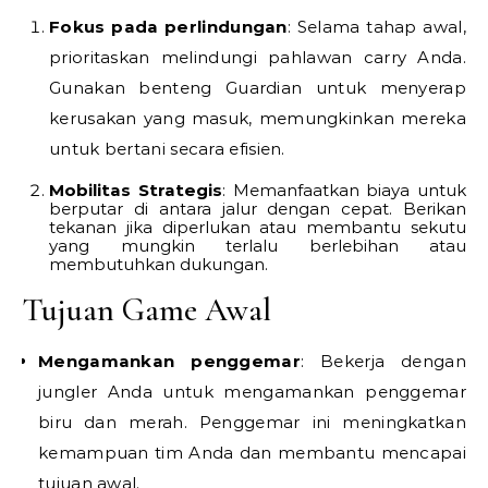
Fokus pada perlindungan
: Selama tahap awal,
prioritaskan melindungi pahlawan carry Anda.
Gunakan benteng Guardian untuk menyerap
kerusakan yang masuk, memungkinkan mereka
untuk bertani secara efisien.
Mobilitas Strategis
: Memanfaatkan biaya untuk
berputar di antara jalur dengan cepat. Berikan
tekanan jika diperlukan atau membantu sekutu
yang mungkin terlalu berlebihan atau
membutuhkan dukungan.
Tujuan Game Awal
Mengamankan penggemar
: Bekerja dengan
jungler Anda untuk mengamankan penggemar
biru dan merah. Penggemar ini meningkatkan
kemampuan tim Anda dan membantu mencapai
tujuan awal.