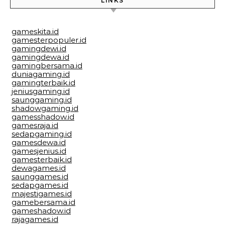
LINKS
gameskita.id
gamesterpopuler.id
gamingdewi.id
gamingdewa.id
gamingbersama.id
duniagaming.id
gamingterbaik.id
jeniusgaming.id
saunggaming.id
shadowgaming.id
gamesshadow.id
gamesraja.id
sedapgaming.id
gamesdewa.id
gamesjenius.id
gamesterbaik.id
dewagames.id
saunggames.id
sedapgames.id
majestigames.id
gamebersama.id
gameshadow.id
rajagames.id