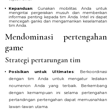
Kepanduan
: Gunakan mobilitas Anda untuk
mengintai pergerakan musuh dan memberikan
informasi penting kepada tim Anda. Intel ini dapat
mencegah ganks dan mengamankan keselamatan
tim Anda.
Mendominasi pertengahan
game
Strategi pertarungan tim
Posisikan untuk Ultimates
: Berkoordinasi
dengan tim Anda untuk mengatur ledakan
noumenon Anda yang terbaik. Berkembang
dengan kemampuan ini selama pertengahan
pertandingan pertengahan dapat memusnahkan
lawan-lawan utama.