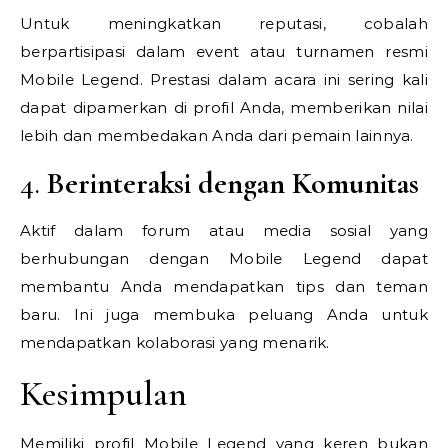
Untuk meningkatkan reputasi, cobalah
berpartisipasi dalam event atau turnamen resmi
Mobile Legend. Prestasi dalam acara ini sering kali
dapat dipamerkan di profil Anda, memberikan nilai
lebih dan membedakan Anda dari pemain lainnya.
4.
Berinteraksi dengan Komunitas
Aktif dalam forum atau media sosial yang
berhubungan dengan Mobile Legend dapat
membantu Anda mendapatkan tips dan teman
baru. Ini juga membuka peluang Anda untuk
mendapatkan kolaborasi yang menarik.
Kesimpulan
Memiliki profil Mobile Legend yang keren bukan