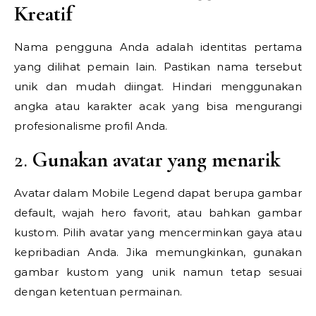
Kreatif
Nama pengguna Anda adalah identitas pertama
yang dilihat pemain lain. Pastikan nama tersebut
unik dan mudah diingat. Hindari menggunakan
angka atau karakter acak yang bisa mengurangi
profesionalisme profil Anda.
2.
Gunakan avatar yang menarik
Avatar dalam Mobile Legend dapat berupa gambar
default, wajah hero favorit, atau bahkan gambar
kustom. Pilih avatar yang mencerminkan gaya atau
kepribadian Anda. Jika memungkinkan, gunakan
gambar kustom yang unik namun tetap sesuai
dengan ketentuan permainan.