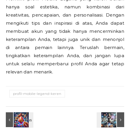
hanya soal estetika, namun kombinasi dari
kreativitas, pencapaian, dan personalisasi. Dengan
mengikuti tips dan inspirasi di atas, Anda dapat
membuat akun yang tidak hanya mencerminkan
keterampilan Anda, tetapi juga unik dan menonjol
di antara pemain lainnya. Teruslah bermain,
tingkatkan keterampilan Anda, dan jangan lupa
untuk selalu memperbarui profil Anda agar tetap
relevan dan menarik.
profil-mobile-legend-keren