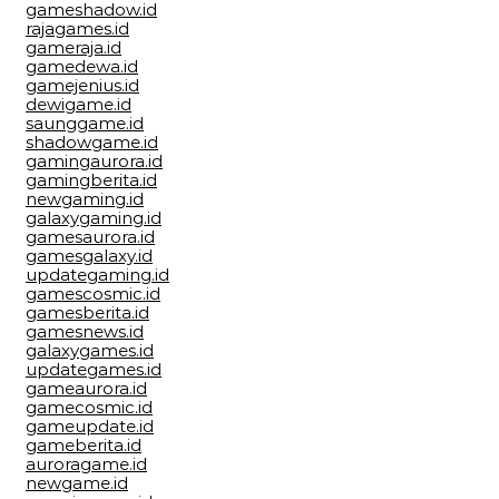
gameshadow.id
rajagames.id
gameraja.id
gamedewa.id
gamejenius.id
dewigame.id
saunggame.id
shadowgame.id
gamingaurora.id
gamingberita.id
newgaming.id
galaxygaming.id
gamesaurora.id
gamesgalaxy.id
updategaming.id
gamescosmic.id
gamesberita.id
gamesnews.id
galaxygames.id
updategames.id
gameaurora.id
gamecosmic.id
gameupdate.id
gameberita.id
auroragame.id
newgame.id