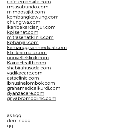
cafetemankita.com
rmjasabundo.com
mimoosajkt.com
kembangkawung.com
chungiwa.com
ikanbakarcianjur.com
kpjisehat.com
mitrasehatklinik.com
kpbanjar.com
kemanggisanmedical.com
kliniknirmala.com
nouvelleklinik.com
KainaHealth.com
shabirahusada.com
yadikacare.com
astaclinic.com
ibnusinalombok.com
grahamedicalkurdi.com
dyanzacare.com
griyabromoclinic.com
asikqq
dominoqq
qq