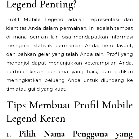
Legend Penting?
Profil Mobile Legend adalah representasi dari
identitas Anda dalam permainan. Ini adalah tempat
di mana pemain lain bisa mendapatkan informasi
mengenai statistik permainan Anda, hero favorit,
dan bahkan gelar yang telah Anda raih. Profil yang
menonjol dapat menunjukkan keterampilan Anda,
berbuat kesan pertama yang baik, dan bahkan
meningkatkan peluang Anda untuk diundang ke
tim atau guild yang kuat.
Tips Membuat Profil Mobile
Legend Keren
1.
Pilih Nama Pengguna yang