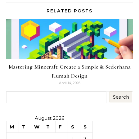
RELATED POSTS
Mastering Minecraft: Create a Simple & Sederhana
Rumah Design
April 14, 2026
Search
August 2026
M
T
W
T
F
S
S
1
2