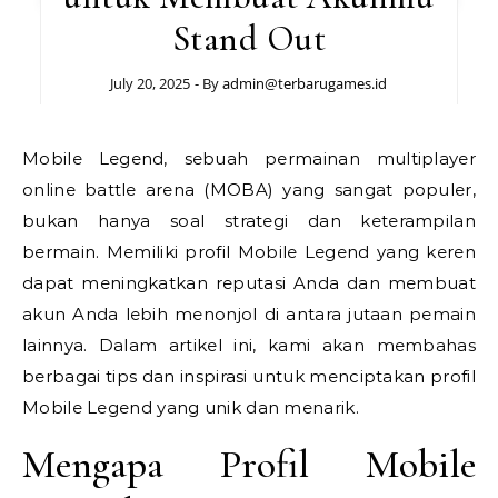
Stand Out
July 20, 2025
- By
admin@terbarugames.id
Mobile Legend, sebuah permainan multiplayer
online battle arena (MOBA) yang sangat populer,
bukan hanya soal strategi dan keterampilan
bermain. Memiliki profil Mobile Legend yang keren
dapat meningkatkan reputasi Anda dan membuat
akun Anda lebih menonjol di antara jutaan pemain
lainnya. Dalam artikel ini, kami akan membahas
berbagai tips dan inspirasi untuk menciptakan profil
Mobile Legend yang unik dan menarik.
Mengapa Profil Mobile