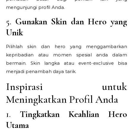
mengunjungi profil Anda.
5.
Gunakan Skin dan Hero yang
Unik
Pilihlah skin dan hero yang menggambarkan
kepribadian atau momen spesial anda dalam
bermain. Skin langka atau event-exclusive bisa
menjadi penambah daya tarik.
Inspirasi untuk
Meningkatkan Profil Anda
1.
Tingkatkan Keahlian Hero
Utama