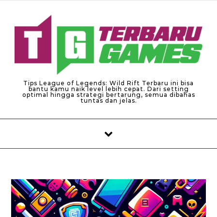
Skip to content
Tips League of Legends: Wild Rift Terbaru ini bisa
bantu kamu naik level lebih cepat. Dari setting
optimal hingga strategi bertarung, semua dibahas
tuntas dan jelas.