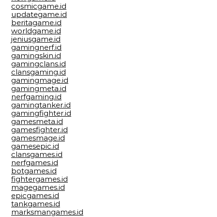
cosmicgame.id
updategame.id
beritagame.id
worldgame.id
jeniusgame.id
gamingnerf.id
gamingskin.id
gamingclans.id
clansgaming.id
gamingmage.id
gamingmeta.id
nerfgaming.id
gamingtanker.id
gamingfighter.id
gamesmeta.id
gamesfighter.id
gamesmage.id
gamesepic.id
clansgames.id
nerfgames.id
botgames.id
fightergames.id
magegames.id
epicgames.id
tankgames.id
marksmangames.id