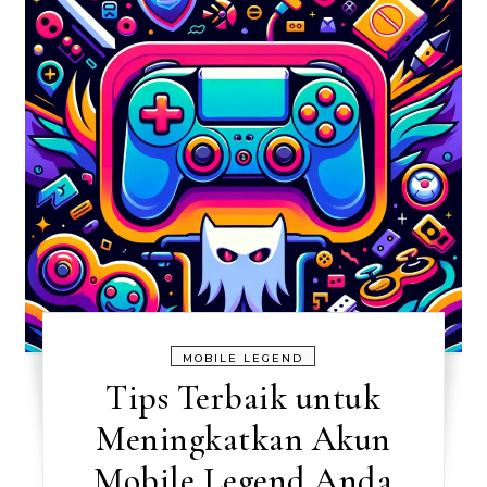
MOBILE LEGEND
Tips Terbaik untuk
Meningkatkan Akun
Mobile Legend Anda