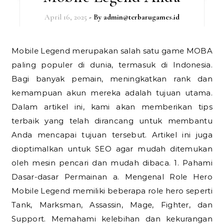
April 16, 2025
- By
admin@terbarugames.id
Mobile Legend merupakan salah satu game MOBA
paling populer di dunia, termasuk di Indonesia.
Bagi banyak pemain, meningkatkan rank dan
kemampuan akun mereka adalah tujuan utama.
Dalam artikel ini, kami akan memberikan tips
terbaik yang telah dirancang untuk membantu
Anda mencapai tujuan tersebut. Artikel ini juga
dioptimalkan untuk SEO agar mudah ditemukan
oleh mesin pencari dan mudah dibaca. 1. Pahami
Dasar-dasar Permainan a. Mengenal Role Hero
Mobile Legend memiliki beberapa role hero seperti
Tank, Marksman, Assassin, Mage, Fighter, dan
Support. Memahami kelebihan dan kekurangan