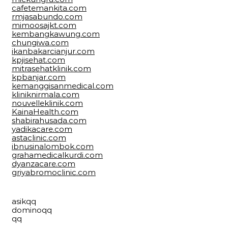
cafetemankita.com
rmjasabundo.com
mimoosajkt.com
kembangkawung.com
chungiwa.com
ikanbakarcianjur.com
kpjisehat.com
mitrasehatklinik.com
kpbanjar.com
kemanggisanmedical.com
kliniknirmala.com
nouvelleklinik.com
KainaHealth.com
shabirahusada.com
yadikacare.com
astaclinic.com
ibnusinalombok.com
grahamedicalkurdi.com
dyanzacare.com
griyabromoclinic.com
asikqq
dominoqq
qq