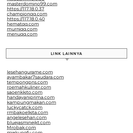
masterdomino99.com
https://117.18.0.37
championqq.com
https://117.18.0.40
hematqq.com
murniqq.com
menuqq.com
LINK LAINNYA
lesehangurame.com
ayambakar7saudara.com
tempongpns.com
roemahkuliner.com
saoenkkito.com
handayaniprima.com
kampungmakan.com
luckycatck.com
rmbakoelkita.com
angelesehan.com
bluejasminejkt.com
Mrobak.com
miekungfu.com