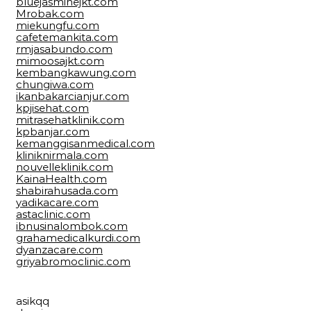
bluejasminejkt.com
Mrobak.com
miekungfu.com
cafetemankita.com
rmjasabundo.com
mimoosajkt.com
kembangkawung.com
chungiwa.com
ikanbakarcianjur.com
kpjisehat.com
mitrasehatklinik.com
kpbanjar.com
kemanggisanmedical.com
kliniknirmala.com
nouvelleklinik.com
KainaHealth.com
shabirahusada.com
yadikacare.com
astaclinic.com
ibnusinalombok.com
grahamedicalkurdi.com
dyanzacare.com
griyabromoclinic.com
asikqq