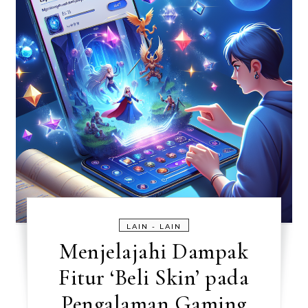
LAIN - LAIN
Menjelajahi Dampak
Fitur ‘Beli Skin’ pada
Pengalaman Gaming