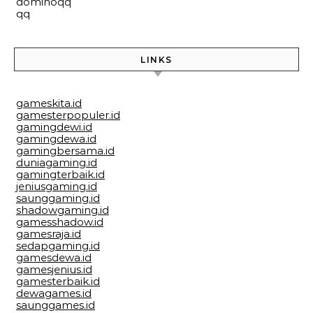
dominoqq
qq
LINKS
gameskita.id
gamesterpopuler.id
gamingdewi.id
gamingdewa.id
gamingbersama.id
duniagaming.id
gamingterbaik.id
jeniusgaming.id
saunggaming.id
shadowgaming.id
gamesshadow.id
gamesraja.id
sedapgaming.id
gamesdewa.id
gamesjenius.id
gamesterbaik.id
dewagames.id
saunggames.id