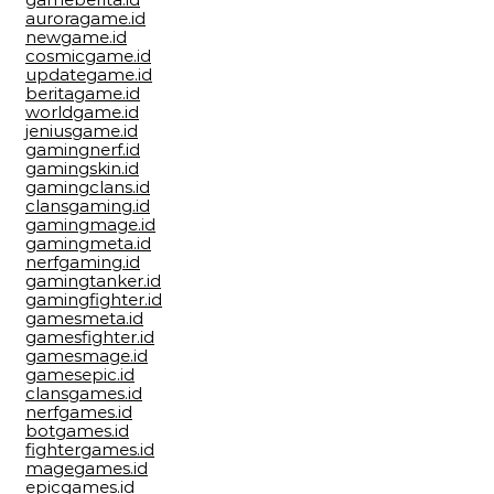
auroragame.id
newgame.id
cosmicgame.id
updategame.id
beritagame.id
worldgame.id
jeniusgame.id
gamingnerf.id
gamingskin.id
gamingclans.id
clansgaming.id
gamingmage.id
gamingmeta.id
nerfgaming.id
gamingtanker.id
gamingfighter.id
gamesmeta.id
gamesfighter.id
gamesmage.id
gamesepic.id
clansgames.id
nerfgames.id
botgames.id
fightergames.id
magegames.id
epicgames.id