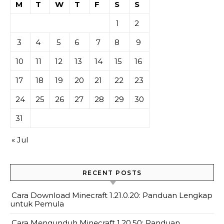
M
T
W
T
F
S
S
1
2
3
4
5
6
7
8
9
10
11
12
13
14
15
16
17
18
19
20
21
22
23
24
25
26
27
28
29
30
31
« Jul
RECENT POSTS
Cara Download Minecraft 1.21.0.20: Panduan Lengkap
untuk Pemula
Cara Mengunduh Minecraft 1.20.50: Panduan