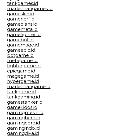
tankgames.id
marksmangames.id
gameskin.id
gamenerf.id
gameclans.id
gamemeta.id
gamefighter.id
gamebot.id
gamemage.id
gameepic.id
botgame.id
metagame.id
fightergame.id
epicgame.id
magegame.id
hypergame.id
marksmangame.id
tankgame.id
tankgaming.id
gamestanker.id
gamekidos.id
gamingmesin.id
gaminghero.id
gamingcore.id
gamingindo.id
gamingdiva.id