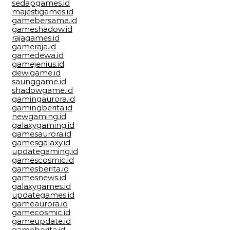
sedapgames.id
majestigames.id
gamebersama.id
gameshadow.id
rajagames.id
gameraja.id
gamedewa.id
gamejenius.id
dewigame.id
saunggame.id
shadowgame.id
gamingaurora.id
gamingberita.id
newgaming.id
galaxygaming.id
gamesaurora.id
gamesgalaxy.id
updategaming.id
gamescosmic.id
gamesberita.id
gamesnews.id
galaxygames.id
updategames.id
gameaurora.id
gamecosmic.id
gameupdate.id
gameberita.id