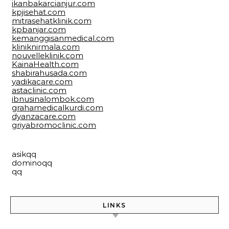
ikanbakarcianjur.com
kpjisehat.com
mitrasehatklinik.com
kpbanjar.com
kemanggisanmedical.com
kliniknirmala.com
nouvelleklinik.com
KainaHealth.com
shabirahusada.com
yadikacare.com
astaclinic.com
ibnusinalombok.com
grahamedicalkurdi.com
dyanzacare.com
griyabromoclinic.com
asikqq
dominoqq
qq
LINKS