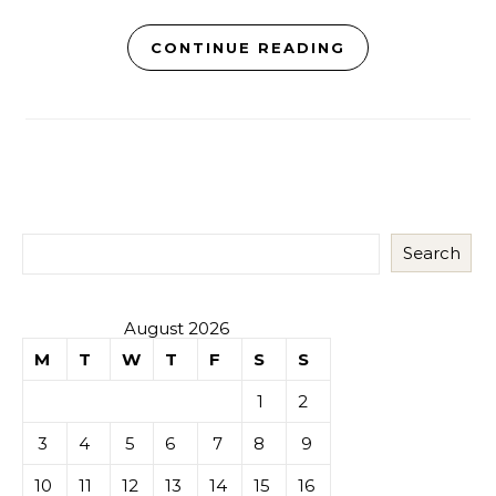
CONTINUE READING
Search
August 2026
M
T
W
T
F
S
S
1
2
3
4
5
6
7
8
9
10
11
12
13
14
15
16