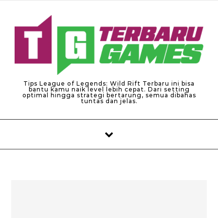
Skip to content
Tips League of Legends: Wild Rift Terbaru ini bisa
bantu kamu naik level lebih cepat. Dari setting
optimal hingga strategi bertarung, semua dibahas
tuntas dan jelas.