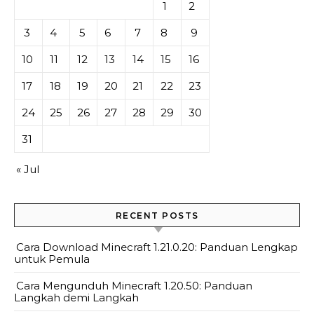
1
2
3
4
5
6
7
8
9
10
11
12
13
14
15
16
17
18
19
20
21
22
23
24
25
26
27
28
29
30
31
« Jul
RECENT POSTS
Cara Download Minecraft 1.21.0.20: Panduan Lengkap
untuk Pemula
Cara Mengunduh Minecraft 1.20.50: Panduan
Langkah demi Langkah