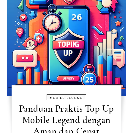
MOBILE LEGEND
Panduan Praktis Top Up
Mobile Legend dengan
Aman dan Cepat