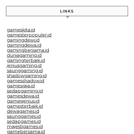
LINKS
gameskita.id
gamesterpopuler.id
gamingdewi.id
gamingdewa.id
gamingbersama.id
duniagaming.id
gamingterbaik.id
jeniusgaming.id
saunggaming.id
shadowgaming.id
gamesshadow.id
gamesraja.id
sedapgaming.id
gamesdewa.id
gamesjenius.id
gamesterbaik.id
dewagames.id
saunggames.id
sedapgames.id
majestigames.id
gamebersama.id