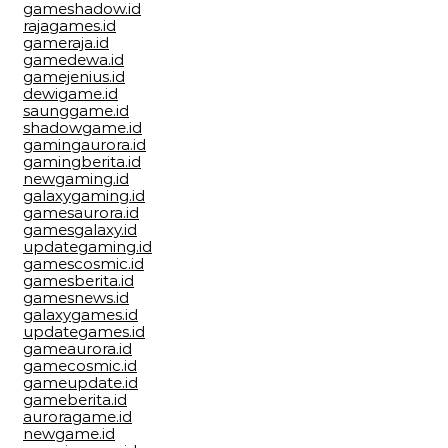
gameshadow.id
rajagames.id
gameraja.id
gamedewa.id
gamejenius.id
dewigame.id
saunggame.id
shadowgame.id
gamingaurora.id
gamingberita.id
newgaming.id
galaxygaming.id
gamesaurora.id
gamesgalaxy.id
updategaming.id
gamescosmic.id
gamesberita.id
gamesnews.id
galaxygames.id
updategames.id
gameaurora.id
gamecosmic.id
gameupdate.id
gameberita.id
auroragame.id
newgame.id