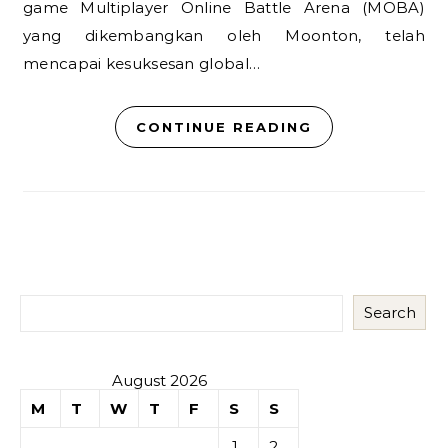
game Multiplayer Online Battle Arena (MOBA)
yang dikembangkan oleh Moonton, telah
mencapai kesuksesan global…
CONTINUE READING
Search
August 2026
M
T
W
T
F
S
S
1
2