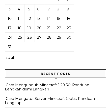
3
4
5
6
7
8
9
10
11
12
13
14
15
16
17
18
19
20
21
22
23
24
25
26
27
28
29
30
31
« Jul
RECENT POSTS
Cara Mengunduh Minecraft 1.20.50: Panduan
Langkah demi Langkah
Cara Mengatur Server Minecraft Gratis: Panduan
Lengkap