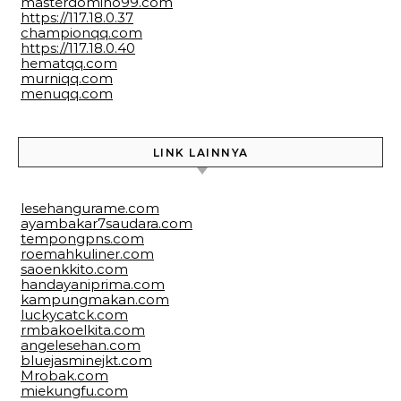
masterdomino99.com
https://117.18.0.37
championqq.com
https://117.18.0.40
hematqq.com
murniqq.com
menuqq.com
LINK LAINNYA
lesehangurame.com
ayambakar7saudara.com
tempongpns.com
roemahkuliner.com
saoenkkito.com
handayaniprima.com
kampungmakan.com
luckycatck.com
rmbakoelkita.com
angelesehan.com
bluejasminejkt.com
Mrobak.com
miekungfu.com