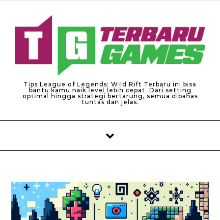
Skip to content
Tips League of Legends: Wild Rift Terbaru ini bisa
bantu kamu naik level lebih cepat. Dari setting
optimal hingga strategi bertarung, semua dibahas
tuntas dan jelas.