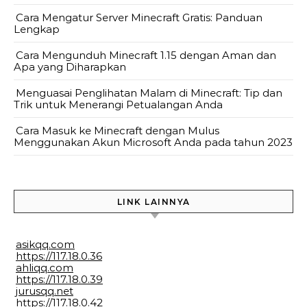
Cara Mengatur Server Minecraft Gratis: Panduan
Lengkap
Cara Mengunduh Minecraft 1.15 dengan Aman dan
Apa yang Diharapkan
Menguasai Penglihatan Malam di Minecraft: Tip dan
Trik untuk Menerangi Petualangan Anda
Cara Masuk ke Minecraft dengan Mulus
Menggunakan Akun Microsoft Anda pada tahun 2023
LINK LAINNYA
asikqq.com
https://117.18.0.36
ahliqq.com
https://117.18.0.39
jurusqq.net
https://117.18.0.42