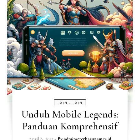
LAIN - LAIN
Unduh Mobile Legends:
Panduan Komprehensif
April 8, 2025
- By
admin@terbarugames.id