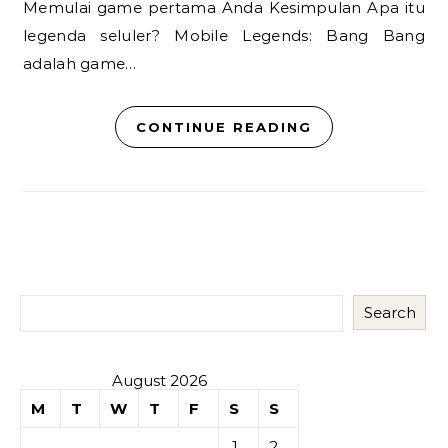
Memulai game pertama Anda Kesimpulan Apa itu
legenda seluler? Mobile Legends: Bang Bang
adalah game…
CONTINUE READING
Search
August 2026
M
T
W
T
F
S
S
1
2