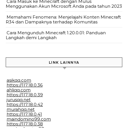
Cara Masuk ke Minecraft dengan Mulus
Menggunakan Akun Microsoft Anda pada tahun 2023
Memahami Fenomena: Menjelajahi Konten Minecraft
R34 dan Dampaknya terhadap Komunitas
Cara Mengunduh Minecraft 1.20.0.01: Panduan
Langkah demi Langkah
LINK LAINNYA
asikqq.com
https://117.18.0.36
ahliqq.com
https://117.18.0.39
jurusqq.net
https://117.18.0.42
murahqq.net
https://117.18.0.41
maindomino99.com
https://117.18.0.38