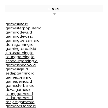
LINKS
gameskita.id
gamesterpopuler.id
gamingdewi.id
gamingdewa.id
gamingbersama.id
duniagaming.id
gamingterbaik.id
jeniusgaming.id
saunggaming.id
shadowgaming.id
gamesshadow.id
gamesraja.id
sedapgaming.id
gamesdewa.id
gamesjenius.id
gamesterbaik.id
dewagames.id
saunggames.id
sedapgames.id
majestigames.id
gamebersama.id