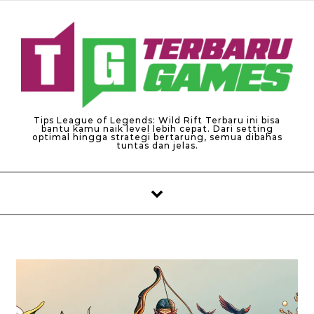
Skip to content
Tips League of Legends: Wild Rift Terbaru ini bisa
bantu kamu naik level lebih cepat. Dari setting
optimal hingga strategi bertarung, semua dibahas
tuntas dan jelas.