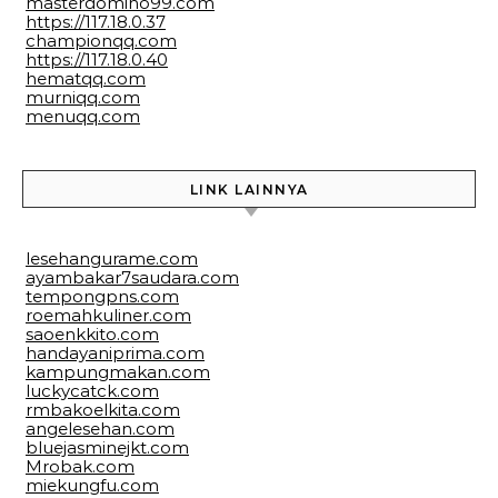
masterdomino99.com
https://117.18.0.37
championqq.com
https://117.18.0.40
hematqq.com
murniqq.com
menuqq.com
LINK LAINNYA
lesehangurame.com
ayambakar7saudara.com
tempongpns.com
roemahkuliner.com
saoenkkito.com
handayaniprima.com
kampungmakan.com
luckycatck.com
rmbakoelkita.com
angelesehan.com
bluejasminejkt.com
Mrobak.com
miekungfu.com