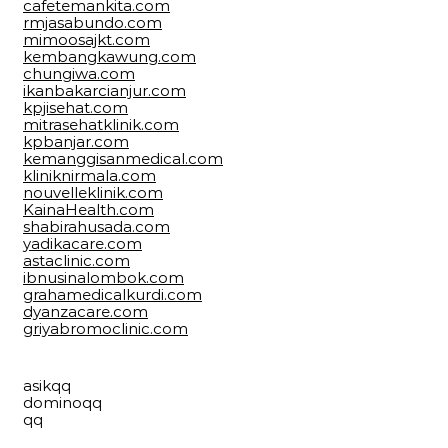
cafetemankita.com
rmjasabundo.com
mimoosajkt.com
kembangkawung.com
chungiwa.com
ikanbakarcianjur.com
kpjisehat.com
mitrasehatklinik.com
kpbanjar.com
kemanggisanmedical.com
kliniknirmala.com
nouvelleklinik.com
KainaHealth.com
shabirahusada.com
yadikacare.com
astaclinic.com
ibnusinalombok.com
grahamedicalkurdi.com
dyanzacare.com
griyabromoclinic.com
asikqq
dominoqq
qq