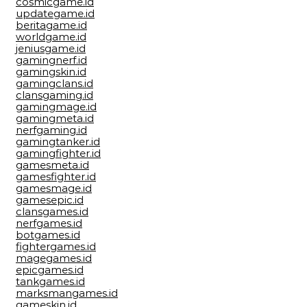
cosmicgame.id
updategame.id
beritagame.id
worldgame.id
jeniusgame.id
gamingnerf.id
gamingskin.id
gamingclans.id
clansgaming.id
gamingmage.id
gamingmeta.id
nerfgaming.id
gamingtanker.id
gamingfighter.id
gamesmeta.id
gamesfighter.id
gamesmage.id
gamesepic.id
clansgames.id
nerfgames.id
botgames.id
fightergames.id
magegames.id
epicgames.id
tankgames.id
marksmangames.id
gameskin.id