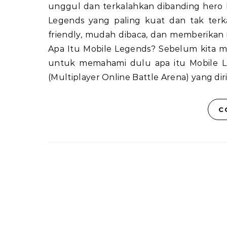
unggul dan terkalahkan dibanding hero la
Legends yang paling kuat dan tak terka
friendly, mudah dibaca, dan memberikan 
Apa Itu Mobile Legends? Sebelum kita m
untuk memahami dulu apa itu Mobile 
(Multiplayer Online Battle Arena) yang di
C