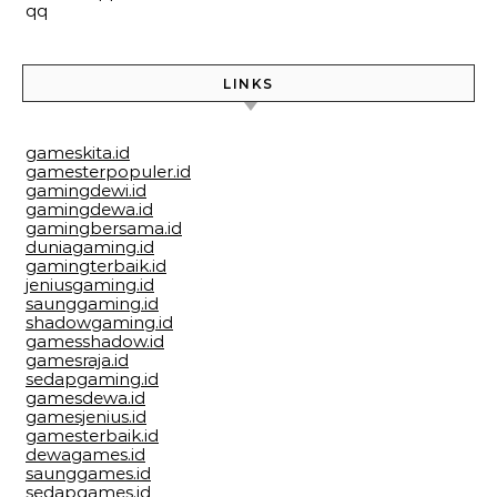
qq
LINKS
gameskita.id
gamesterpopuler.id
gamingdewi.id
gamingdewa.id
gamingbersama.id
duniagaming.id
gamingterbaik.id
jeniusgaming.id
saunggaming.id
shadowgaming.id
gamesshadow.id
gamesraja.id
sedapgaming.id
gamesdewa.id
gamesjenius.id
gamesterbaik.id
dewagames.id
saunggames.id
sedapgames.id