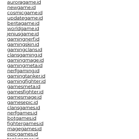
auroragame.id
newgame.id
cosmicgame.id
updategame.id
beritagame.id
worldgame.id
jeniusgame.id
gamingnerf.id
gamingskin.id
gamingclans.id
clansgaming.id
gamingmage.id
gamingmeta.id
nerfgaming.id
gamingtanker.id
gamingfighter.id
gamesmeta.id
gamesfighter.id
gamesmage.id
gamesepic.id
clansgames.id
nerfgames.id
botgames.id
fightergames.id
magegames.id
epicgames.id