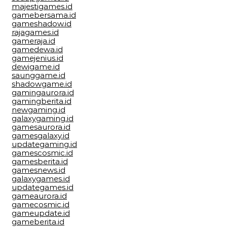
majestigames.id
gamebersama.id
gameshadow.id
rajagames.id
gameraja.id
gamedewa.id
gamejenius.id
dewigame.id
saunggame.id
shadowgame.id
gamingaurora.id
gamingberita.id
newgaming.id
galaxygaming.id
gamesaurora.id
gamesgalaxy.id
updategaming.id
gamescosmic.id
gamesberita.id
gamesnews.id
galaxygames.id
updategames.id
gameaurora.id
gamecosmic.id
gameupdate.id
gameberita.id