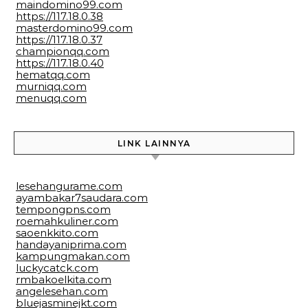
maindomino99.com
https://117.18.0.38
masterdomino99.com
https://117.18.0.37
championqq.com
https://117.18.0.40
hematqq.com
murniqq.com
menuqq.com
LINK LAINNYA
lesehangurame.com
ayambakar7saudara.com
tempongpns.com
roemahkuliner.com
saoenkkito.com
handayaniprima.com
kampungmakan.com
luckycatck.com
rmbakoelkita.com
angelesehan.com
bluejasminejkt.com