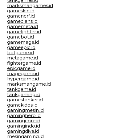
tankgames.id
marksmangames.id
gameskin.id
gamenerf.id
gameclans.id
gamemeta.id
gamefighter.id
gamebot.id
gamemage.id
gameepic.id
botgame.id
metagame.id
fightergame.id
epicgame.id
magegame.id
hypergame.id
marksmangame.id
tankgame.id
tankgaming.id
gamestanker.id
gamekidos.id
gamingmesin.id
gaminghero.id
gamingcore.id
gamingindo.id
gamingdiva.id
mesingaming.id