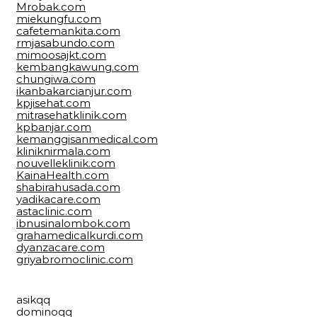
Mrobak.com
miekungfu.com
cafetemankita.com
rmjasabundo.com
mimoosajkt.com
kembangkawung.com
chungiwa.com
ikanbakarcianjur.com
kpjisehat.com
mitrasehatklinik.com
kpbanjar.com
kemanggisanmedical.com
kliniknirmala.com
nouvelleklinik.com
KainaHealth.com
shabirahusada.com
yadikacare.com
astaclinic.com
ibnusinalombok.com
grahamedicalkurdi.com
dyanzacare.com
griyabromoclinic.com
asikqq
dominoqq