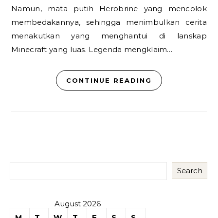
Namun, mata putih Herobrine yang mencolok
membedakannya, sehingga menimbulkan cerita
menakutkan yang menghantui di lanskap
Minecraft yang luas. Legenda mengklaim…
CONTINUE READING
Search
August 2026
M
T
W
T
F
S
S