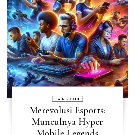
LAIN - LAIN
Merevolusi Esports:
Munculnya Hyper
Mobile Legends