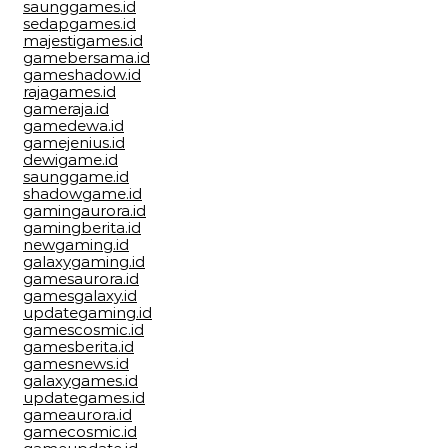
saunggames.id
sedapgames.id
majestigames.id
gamebersama.id
gameshadow.id
rajagames.id
gameraja.id
gamedewa.id
gamejenius.id
dewigame.id
saunggame.id
shadowgame.id
gamingaurora.id
gamingberita.id
newgaming.id
galaxygaming.id
gamesaurora.id
gamesgalaxy.id
updategaming.id
gamescosmic.id
gamesberita.id
gamesnews.id
galaxygames.id
updategames.id
gameaurora.id
gamecosmic.id