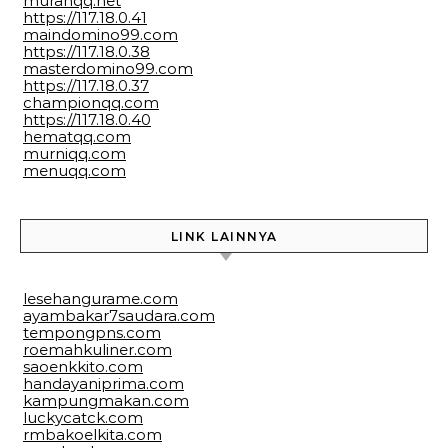
murahqq.net
https://117.18.0.41
maindomino99.com
https://117.18.0.38
masterdomino99.com
https://117.18.0.37
championqq.com
https://117.18.0.40
hematqq.com
murniqq.com
menuqq.com
LINK LAINNYA
lesehangurame.com
ayambakar7saudara.com
tempongpns.com
roemahkuliner.com
saoenkkito.com
handayaniprima.com
kampungmakan.com
luckycatck.com
rmbakoelkita.com