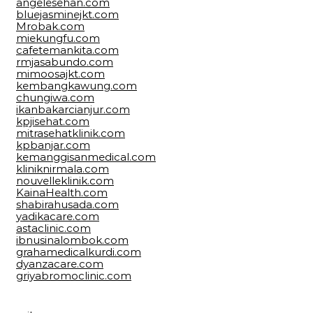
angelesehan.com
bluejasminejkt.com
Mrobak.com
miekungfu.com
cafetemankita.com
rmjasabundo.com
mimoosajkt.com
kembangkawung.com
chungiwa.com
ikanbakarcianjur.com
kpjisehat.com
mitrasehatklinik.com
kpbanjar.com
kemanggisanmedical.com
kliniknirmala.com
nouvelleklinik.com
KainaHealth.com
shabirahusada.com
yadikacare.com
astaclinic.com
ibnusinalombok.com
grahamedicalkurdi.com
dyanzacare.com
griyabromoclinic.com