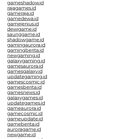
gameshadow.id
rajagames.id
gameraja.id
gamedewa.id
gamejenius.id
dewigame.id
saunggame.id
shadowgame.id
gamingaurora.id
gamingberita.id
newgaming.id
galaxygaming.id
gamesaurora.id
gamesgalaxy.id
updategaming.id
gamescosmic.id
gamesberita.id
gamesnews.id
galaxygames.id
updategames.id
gameaurora.id
gamecosmic.id
gameupdate.id
gameberita.id
auroragame.id
newgame.id