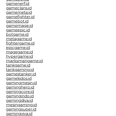
gamenerf.id
gameclans.id
gamemeta.id
gamefighter.id
gamebot.id
gamemage.id
gameepic.id
botgame.id
metagame.id
fightergame.id
epicgame.id
magegame.id
hypergame.id
marksmangame.id
tankgame.id
tankgaming.id
gamestanker.id
gamekidos.id
gamingmesin.id
gaminghero.id
gamingcore.id
gamingindo.id
gamingdiva.id
mesingaming.id
gamingsuper.id
gamingviva.id