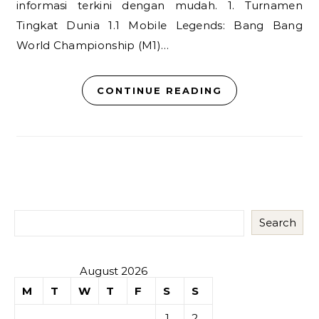
informasi terkini dengan mudah. 1. Turnamen
Tingkat Dunia 1.1 Mobile Legends: Bang Bang
World Championship (M1)…
CONTINUE READING
Search
August 2026
M
T
W
T
F
S
S
1
2