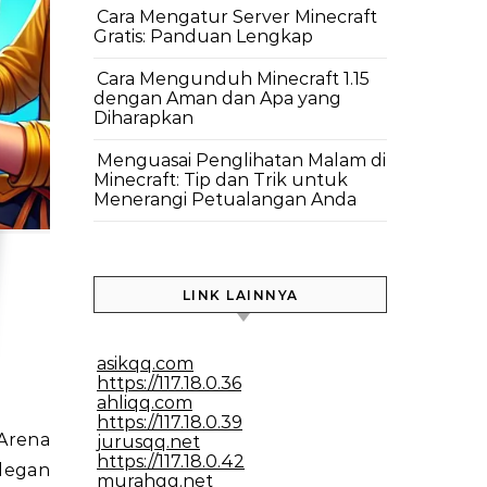
Cara Mengatur Server Minecraft
Gratis: Panduan Lengkap
Cara Mengunduh Minecraft 1.15
dengan Aman dan Apa yang
Diharapkan
Menguasai Penglihatan Malam di
Minecraft: Tip dan Trik untuk
Menerangi Petualangan Anda
LINK LAINNYA
asikqq.com
https://117.18.0.36
ahliqq.com
https://117.18.0.39
jurusqq.net
https://117.18.0.42
degan
murahqq.net