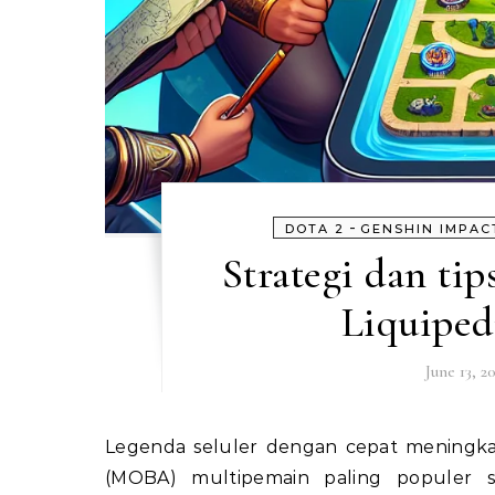
-
DOTA 2
GENSHIN IMPAC
Strategi dan ti
Liquiped
June 13, 2
Legenda seluler dengan cepat meningkat menjadi terkenal sebagai salah satu game Battle Arena
(MOBA) multipemain paling populer s