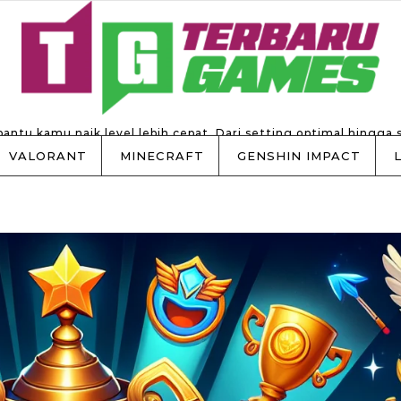
 bantu kamu naik level lebih cepat. Dari setting optimal hingga 
VALORANT
MINECRAFT
GENSHIN IMPACT