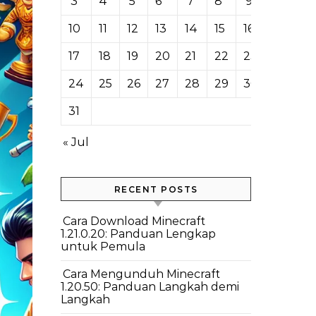
3
4
5
6
7
8
9
10
11
12
13
14
15
16
17
18
19
20
21
22
23
24
25
26
27
28
29
30
31
« Jul
RECENT POSTS
Cara Download Minecraft
1.21.0.20: Panduan Lengkap
untuk Pemula
Cara Mengunduh Minecraft
1.20.50: Panduan Langkah demi
Langkah