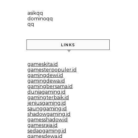
asikqq
dominoqq
qq
LINKS
gameskita.id
gamesterpopuler.id
gamingdewi.id
gamingdewa.id
gamingbersama.id
duniagaming.id
gamingterbaik.id
jeniusgaming.id
saunggaming.id
shadowgaming.id
gamesshadow.id
gamesraja.id
sedapgaming.id
gamesdewa.id