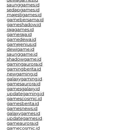
saunggames.id
sedapgames.id
majestigames.id
gamebersama.id
gameshadow.id
rajagames.id
gameraja.id
gamedewa.id
gamejenius.id
dewigame.id
saunggame.id
shadowgame.id
gamingaurora.id
gamingberita.id
newgaming.id
galaxygaming.id
gamesaurora.id
gamesgalaxy.id
updategaming.id
gamescosmic.id
gamesberita.id
gamesnews.id
galaxygames.id
updategames.id
gameaurora.id
gamecosmic.id