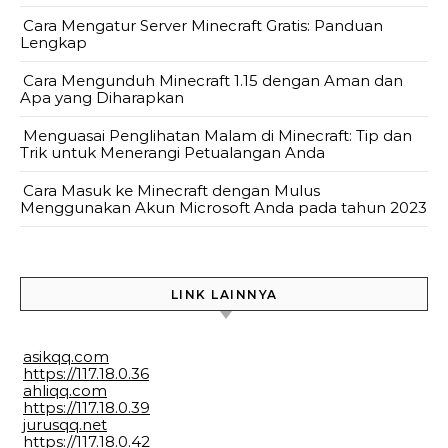
Cara Mengatur Server Minecraft Gratis: Panduan
Lengkap
Cara Mengunduh Minecraft 1.15 dengan Aman dan
Apa yang Diharapkan
Menguasai Penglihatan Malam di Minecraft: Tip dan
Trik untuk Menerangi Petualangan Anda
Cara Masuk ke Minecraft dengan Mulus
Menggunakan Akun Microsoft Anda pada tahun 2023
LINK LAINNYA
asikqq.com
https://117.18.0.36
ahliqq.com
https://117.18.0.39
jurusqq.net
https://117.18.0.42