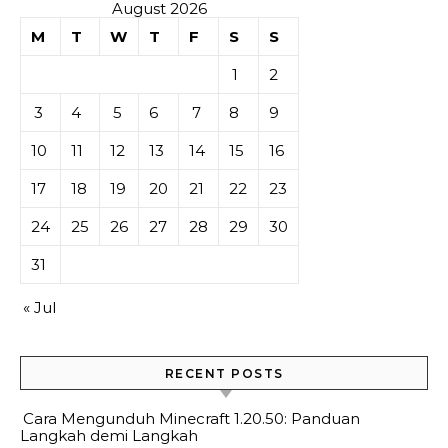
August 2026
M
T
W
T
F
S
S
1
2
3
4
5
6
7
8
9
10
11
12
13
14
15
16
17
18
19
20
21
22
23
24
25
26
27
28
29
30
31
« Jul
RECENT POSTS
Cara Mengunduh Minecraft 1.20.50: Panduan
Langkah demi Langkah