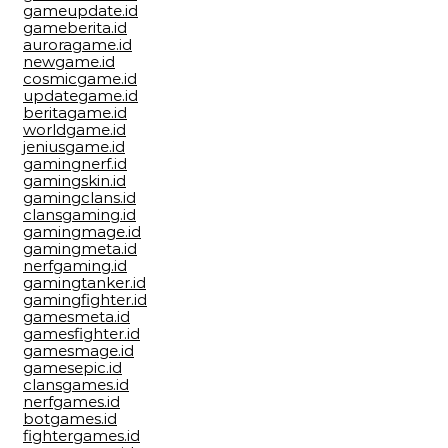
gameupdate.id
gameberita.id
auroragame.id
newgame.id
cosmicgame.id
updategame.id
beritagame.id
worldgame.id
jeniusgame.id
gamingnerf.id
gamingskin.id
gamingclans.id
clansgaming.id
gamingmage.id
gamingmeta.id
nerfgaming.id
gamingtanker.id
gamingfighter.id
gamesmeta.id
gamesfighter.id
gamesmage.id
gamesepic.id
clansgames.id
nerfgames.id
botgames.id
fightergames.id