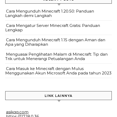
Cara Mengunduh Minecraft 1.20.50: Panduan
Langkah demi Langkah
Cara Mengatur Server Minecraft Gratis: Panduan
Lengkap
Cara Mengunduh Minecraft 1.15 dengan Aman dan
Apa yang Diharapkan
Menguasai Penglihatan Malam di Minecraft: Tip dan
Trik untuk Menerangi Petualangan Anda
Cara Masuk ke Minecraft dengan Mulus
Menggunakan Akun Microsoft Anda pada tahun 2023
LINK LAINNYA
asikqq.com
https://117.18.0.36