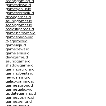
sedapgaming.id
gamesdewa.id
gamesjenius.id
gamesterbaik.id
dewagames.id
saunggames.id
sedapgames.id
majestigames.id
gamebersama.id
gameshadow.id
rajagames.id
gameraja.id
gamedewa.id
gamejenius.id
dewigame.id
saunggame.id
shadowgame.id
gamingaurora.id
gamingberita.id
newgaming.id
galaxygaming.id
gamesaurora.id
gamesgalaxy.id
updategaming.id
gamescosmic.id
gamesberita.id
gamesnews.id