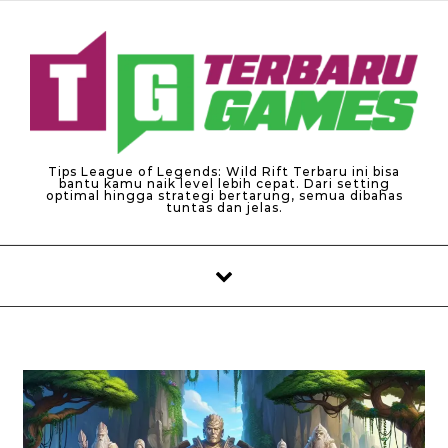
Skip to content
Tips League of Legends: Wild Rift Terbaru ini bisa
bantu kamu naik level lebih cepat. Dari setting
optimal hingga strategi bertarung, semua dibahas
tuntas dan jelas.