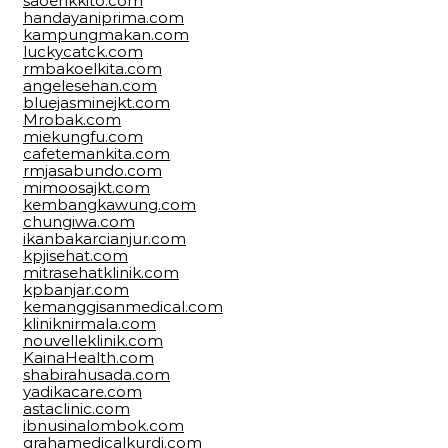
saoenkkito.com
handayaniprima.com
kampungmakan.com
luckycatck.com
rmbakoelkita.com
angelesehan.com
bluejasminejkt.com
Mrobak.com
miekungfu.com
cafetemankita.com
rmjasabundo.com
mimoosajkt.com
kembangkawung.com
chungiwa.com
ikanbakarcianjur.com
kpjisehat.com
mitrasehatklinik.com
kpbanjar.com
kemanggisanmedical.com
kliniknirmala.com
nouvelleklinik.com
KainaHealth.com
shabirahusada.com
yadikacare.com
astaclinic.com
ibnusinalombok.com
grahamedicalkurdi.com