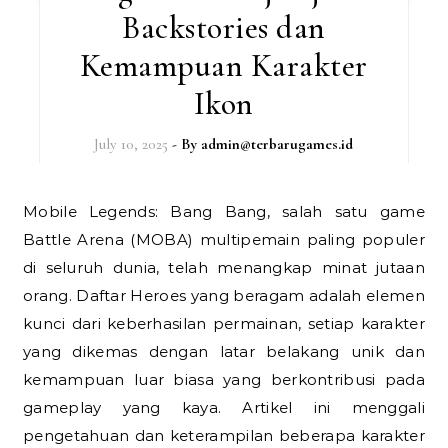
Backstories dan
Kemampuan Karakter
Ikon
July 10, 2025
- By
admin@terbarugames.id
Mobile Legends: Bang Bang, salah satu game
Battle Arena (MOBA) multipemain paling populer
di seluruh dunia, telah menangkap minat jutaan
orang. Daftar Heroes yang beragam adalah elemen
kunci dari keberhasilan permainan, setiap karakter
yang dikemas dengan latar belakang unik dan
kemampuan luar biasa yang berkontribusi pada
gameplay yang kaya. Artikel ini menggali
pengetahuan dan keterampilan beberapa karakter