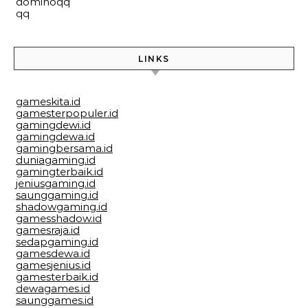
dominoqq
qq
LINKS
gameskita.id
gamesterpopuler.id
gamingdewi.id
gamingdewa.id
gamingbersama.id
duniagaming.id
gamingterbaik.id
jeniusgaming.id
saunggaming.id
shadowgaming.id
gamesshadow.id
gamesraja.id
sedapgaming.id
gamesdewa.id
gamesjenius.id
gamesterbaik.id
dewagames.id
saunggames.id