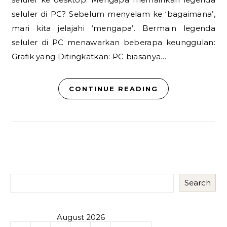
seluler di PC? Sebelum menyelam ke ‘bagaimana’,
mari kita jelajahi ‘mengapa’. Bermain legenda
seluler di PC menawarkan beberapa keunggulan:
Grafik yang Ditingkatkan: PC biasanya…
CONTINUE READING
Search
August 2026