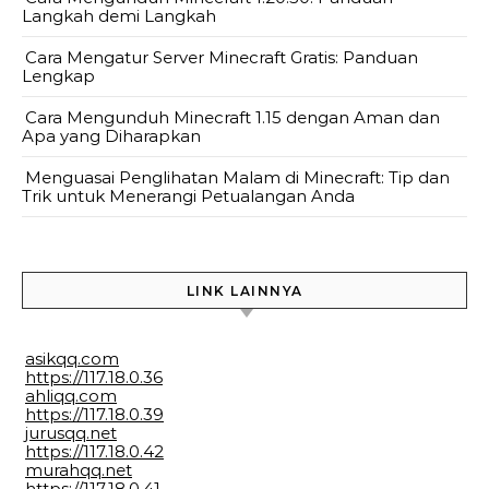
Langkah demi Langkah
Cara Mengatur Server Minecraft Gratis: Panduan
Lengkap
Cara Mengunduh Minecraft 1.15 dengan Aman dan
Apa yang Diharapkan
Menguasai Penglihatan Malam di Minecraft: Tip dan
Trik untuk Menerangi Petualangan Anda
LINK LAINNYA
asikqq.com
https://117.18.0.36
ahliqq.com
https://117.18.0.39
jurusqq.net
https://117.18.0.42
murahqq.net
https://117.18.0.41