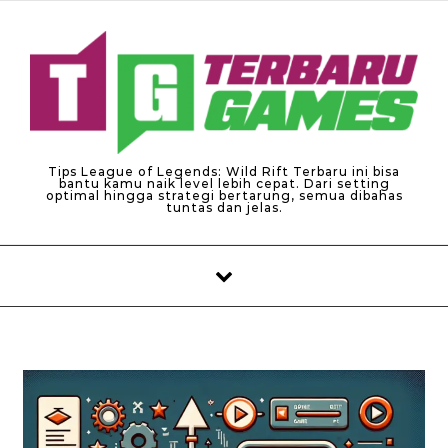
Skip to content
Tips League of Legends: Wild Rift Terbaru ini bisa
bantu kamu naik level lebih cepat. Dari setting
optimal hingga strategi bertarung, semua dibahas
tuntas dan jelas.