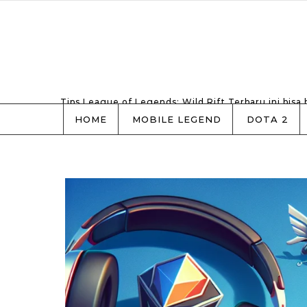
Skip to content
Tips League of Legends: Wild Rift Terbaru ini bisa
HOME
MOBILE LEGEND
DOTA 2