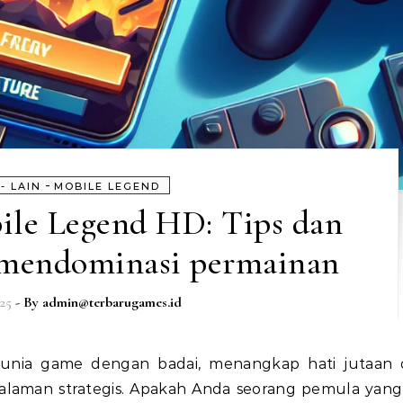
-
 - LAIN
MOBILE LEGEND
ile Legend HD: Tips dan
k mendominasi permainan
025
- By
admin@terbarugames.id
laman strategis. Apakah Anda seorang pemula yang 