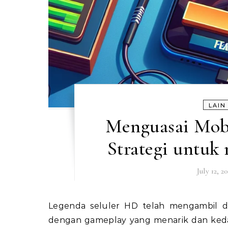
LAIN
Menguasai Mob
Strategi untu
July 12, 2
Legenda seluler HD telah mengambil dunia game dengan badai, menangkap hati jutaan orang
dengan gameplay yang menarik dan keda