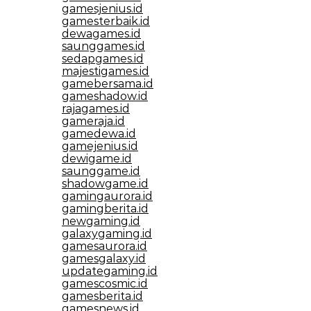
gamesjenius.id
gamesterbaik.id
dewagames.id
saunggames.id
sedapgames.id
majestigames.id
gamebersama.id
gameshadow.id
rajagames.id
gameraja.id
gamedewa.id
gamejenius.id
dewigame.id
saunggame.id
shadowgame.id
gamingaurora.id
gamingberita.id
newgaming.id
galaxygaming.id
gamesaurora.id
gamesgalaxy.id
updategaming.id
gamescosmic.id
gamesberita.id
gamesnews.id