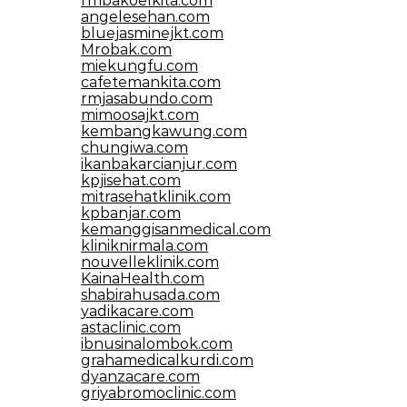
rmbakoelkita.com
angelesehan.com
bluejasminejkt.com
Mrobak.com
miekungfu.com
cafetemankita.com
rmjasabundo.com
mimoosajkt.com
kembangkawung.com
chungiwa.com
ikanbakarcianjur.com
kpjisehat.com
mitrasehatklinik.com
kpbanjar.com
kemanggisanmedical.com
kliniknirmala.com
nouvelleklinik.com
KainaHealth.com
shabirahusada.com
yadikacare.com
astaclinic.com
ibnusinalombok.com
grahamedicalkurdi.com
dyanzacare.com
griyabromoclinic.com