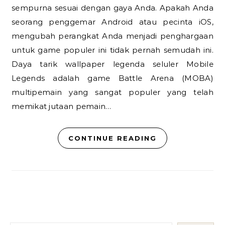
sempurna sesuai dengan gaya Anda. Apakah Anda
seorang penggemar Android atau pecinta iOS,
mengubah perangkat Anda menjadi penghargaan
untuk game populer ini tidak pernah semudah ini.
Daya tarik wallpaper legenda seluler Mobile
Legends adalah game Battle Arena (MOBA)
multipemain yang sangat populer yang telah
memikat jutaan pemain…
CONTINUE READING