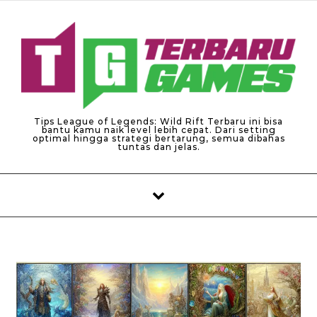
Skip to content
Tips League of Legends: Wild Rift Terbaru ini bisa
bantu kamu naik level lebih cepat. Dari setting
optimal hingga strategi bertarung, semua dibahas
tuntas dan jelas.