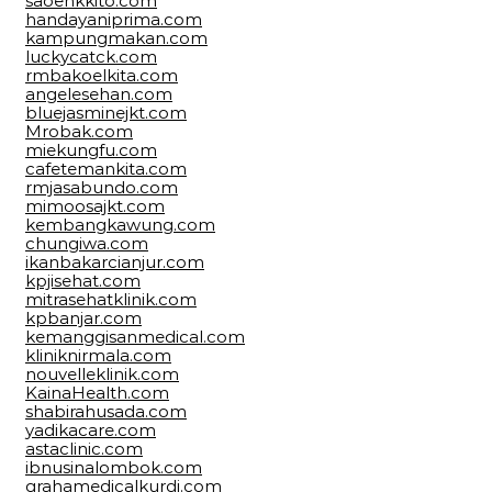
saoenkkito.com
handayaniprima.com
kampungmakan.com
luckycatck.com
rmbakoelkita.com
angelesehan.com
bluejasminejkt.com
Mrobak.com
miekungfu.com
cafetemankita.com
rmjasabundo.com
mimoosajkt.com
kembangkawung.com
chungiwa.com
ikanbakarcianjur.com
kpjisehat.com
mitrasehatklinik.com
kpbanjar.com
kemanggisanmedical.com
kliniknirmala.com
nouvelleklinik.com
KainaHealth.com
shabirahusada.com
yadikacare.com
astaclinic.com
ibnusinalombok.com
grahamedicalkurdi.com