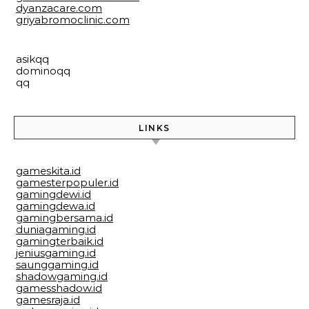
dyanzacare.com
griyabromoclinic.com
asikqq
dominoqq
qq
LINKS
gameskita.id
gamesterpopuler.id
gamingdewi.id
gamingdewa.id
gamingbersama.id
duniagaming.id
gamingterbaik.id
jeniusgaming.id
saunggaming.id
shadowgaming.id
gamesshadow.id
gamesraja.id