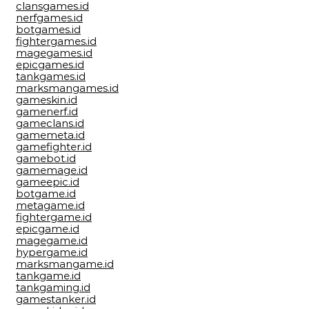
clansgames.id
nerfgames.id
botgames.id
fightergames.id
magegames.id
epicgames.id
tankgames.id
marksmangames.id
gameskin.id
gamenerf.id
gameclans.id
gamemeta.id
gamefighter.id
gamebot.id
gamemage.id
gameepic.id
botgame.id
metagame.id
fightergame.id
epicgame.id
magegame.id
hypergame.id
marksmangame.id
tankgame.id
tankgaming.id
gamestanker.id