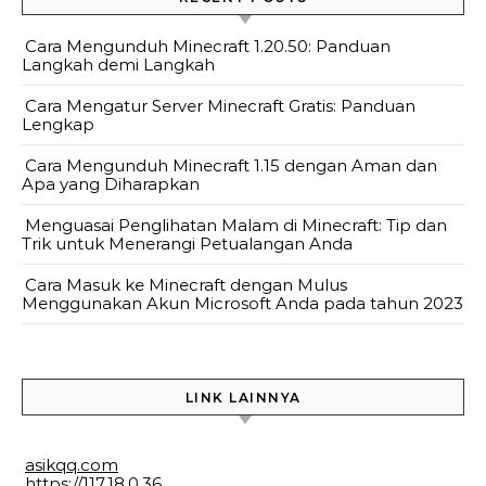
Cara Mengunduh Minecraft 1.20.50: Panduan
Langkah demi Langkah
Cara Mengatur Server Minecraft Gratis: Panduan
Lengkap
Cara Mengunduh Minecraft 1.15 dengan Aman dan
Apa yang Diharapkan
Menguasai Penglihatan Malam di Minecraft: Tip dan
Trik untuk Menerangi Petualangan Anda
Cara Masuk ke Minecraft dengan Mulus
Menggunakan Akun Microsoft Anda pada tahun 2023
LINK LAINNYA
asikqq.com
https://117.18.0.36