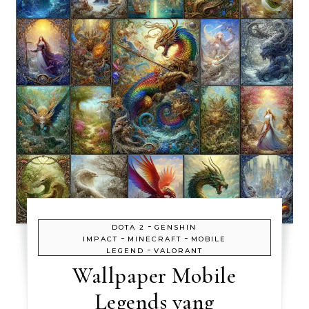
-
DOTA 2
GENSHIN
-
-
IMPACT
MINECRAFT
MOBILE
-
LEGEND
VALORANT
Wallpaper Mobile
Legends yang