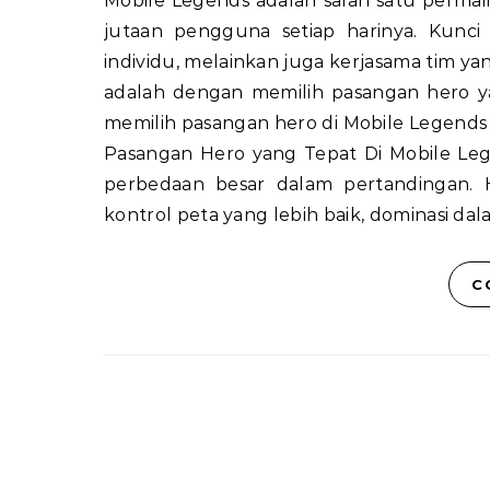
Mobile Legends adalah salah satu permainan MOBA paling populer di dunia saat ini, dimainkan oleh
jutaan pengguna setiap harinya. Kunci
individu, melainkan juga kerjasama tim y
adalah dengan memilih pasangan hero ya
memilih pasangan hero di Mobile Legends
Pasangan Hero yang Tepat Di Mobile Le
perbedaan besar dalam pertandingan. H
kontrol peta yang lebih baik, dominasi da
C