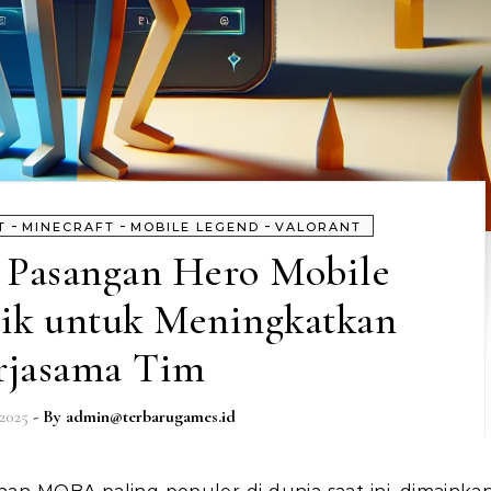
-
-
-
T
MINECRAFT
MOBILE LEGEND
VALORANT
 Pasangan Hero Mobile
aik untuk Meningkatkan
rjasama Tim
2025
- By
admin@terbarugames.id