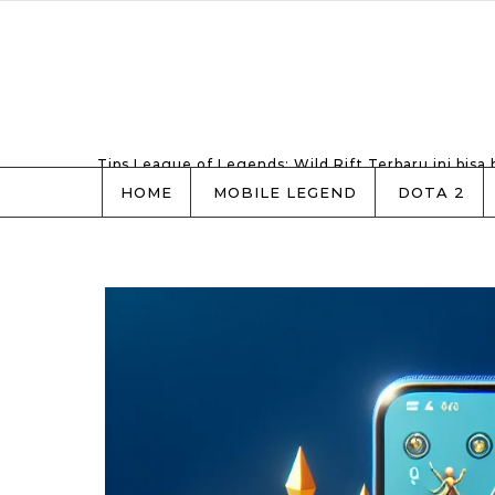
Skip to content
Tips League of Legends: Wild Rift Terbaru ini bisa
HOME
MOBILE LEGEND
DOTA 2