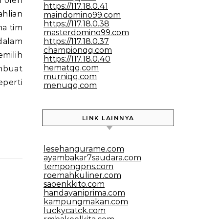
https://117.18.0.41
hlian
maindomino99.com
https://117.18.0.38
ma tim
masterdomino99.com
 dalam
https://117.18.0.37
championqq.com
emilih
https://117.18.0.40
hematqq.com
mbuat
murniqq.com
perti
menuqq.com
LINK LAINNYA
lesehangurame.com
ayambakar7saudara.com
tempongpns.com
roemahkuliner.com
saoenkkito.com
handayaniprima.com
kampungmakan.com
luckycatck.com