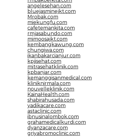
rmbakoelkita.com
angelesehan.com
bluejasminejkt.com
Mrobak.com
miekungfu.com
cafetemankita.com
rmjasabundo.com
mimoosajkt.com
kembangkawung.com
chungiwa.com
ikanbakarcianjur.com
kpjisehat.com
mitrasehatklinik.com
kpbanjar.com
kemanggisanmedical.com
kliniknirmala.com
nouvelleklinik.com
KainaHealth.com
shabirahusada.com
yadikacare.com
astaclinic.com
ibnusinalombok.com
grahamedicalkurdi.com
dyanzacare.com
griyabromoclinic.com