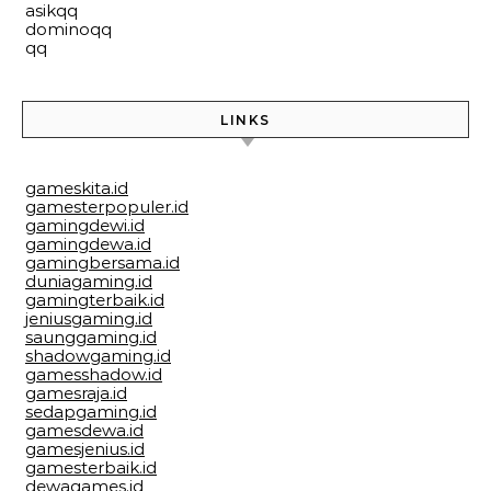
asikqq
dominoqq
qq
LINKS
gameskita.id
gamesterpopuler.id
gamingdewi.id
gamingdewa.id
gamingbersama.id
duniagaming.id
gamingterbaik.id
jeniusgaming.id
saunggaming.id
shadowgaming.id
gamesshadow.id
gamesraja.id
sedapgaming.id
gamesdewa.id
gamesjenius.id
gamesterbaik.id
dewagames.id