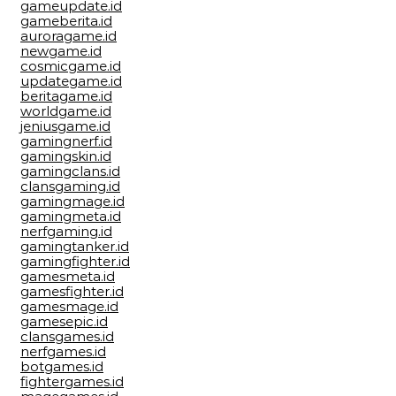
gameupdate.id
gameberita.id
auroragame.id
newgame.id
cosmicgame.id
updategame.id
beritagame.id
worldgame.id
jeniusgame.id
gamingnerf.id
gamingskin.id
gamingclans.id
clansgaming.id
gamingmage.id
gamingmeta.id
nerfgaming.id
gamingtanker.id
gamingfighter.id
gamesmeta.id
gamesfighter.id
gamesmage.id
gamesepic.id
clansgames.id
nerfgames.id
botgames.id
fightergames.id