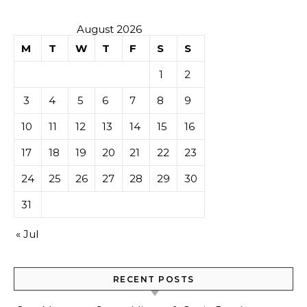
August 2026
M
T
W
T
F
S
S
1
2
3
4
5
6
7
8
9
10
11
12
13
14
15
16
17
18
19
20
21
22
23
24
25
26
27
28
29
30
31
« Jul
RECENT POSTS