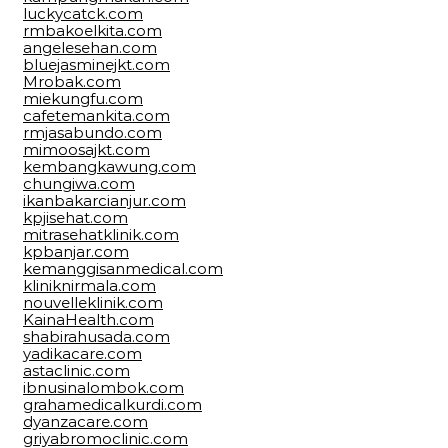
luckycatck.com
rmbakoelkita.com
angelesehan.com
bluejasminejkt.com
Mrobak.com
miekungfu.com
cafetemankita.com
rmjasabundo.com
mimoosajkt.com
kembangkawung.com
chungiwa.com
ikanbakarcianjur.com
kpjisehat.com
mitrasehatklinik.com
kpbanjar.com
kemanggisanmedical.com
kliniknirmala.com
nouvelleklinik.com
KainaHealth.com
shabirahusada.com
yadikacare.com
astaclinic.com
ibnusinalombok.com
grahamedicalkurdi.com
dyanzacare.com
griyabromoclinic.com