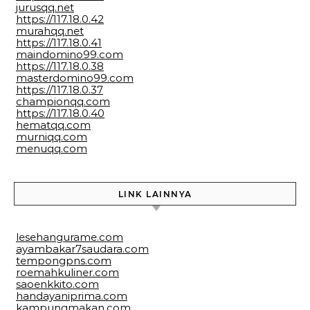
jurusqq.net
https://117.18.0.42
murahqq.net
https://117.18.0.41
maindomino99.com
https://117.18.0.38
masterdomino99.com
https://117.18.0.37
championqq.com
https://117.18.0.40
hematqq.com
murniqq.com
menuqq.com
LINK LAINNYA
lesehangurame.com
ayambakar7saudara.com
tempongpns.com
roemahkuliner.com
saoenkkito.com
handayaniprima.com
kampungmakan.com