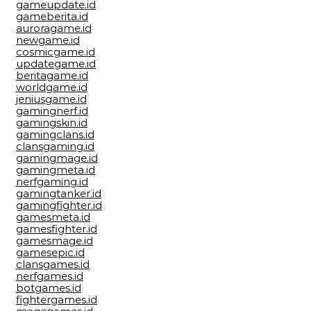
gameupdate.id
gameberita.id
auroragame.id
newgame.id
cosmicgame.id
updategame.id
beritagame.id
worldgame.id
jeniusgame.id
gamingnerf.id
gamingskin.id
gamingclans.id
clansgaming.id
gamingmage.id
gamingmeta.id
nerfgaming.id
gamingtanker.id
gamingfighter.id
gamesmeta.id
gamesfighter.id
gamesmage.id
gamesepic.id
clansgames.id
nerfgames.id
botgames.id
fightergames.id