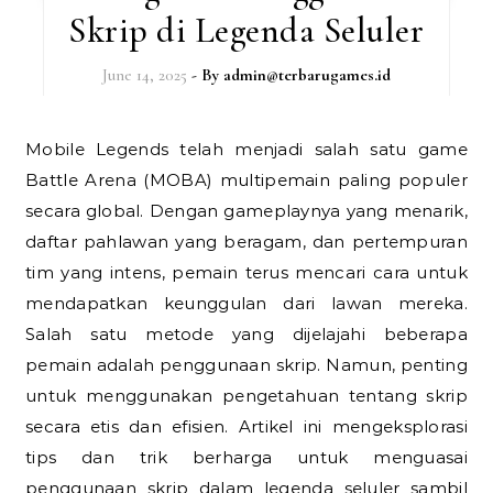
Skrip di Legenda Seluler
June 14, 2025
- By
admin@terbarugames.id
Mobile Legends telah menjadi salah satu game
Battle Arena (MOBA) multipemain paling populer
secara global. Dengan gameplaynya yang menarik,
daftar pahlawan yang beragam, dan pertempuran
tim yang intens, pemain terus mencari cara untuk
mendapatkan keunggulan dari lawan mereka.
Salah satu metode yang dijelajahi beberapa
pemain adalah penggunaan skrip. Namun, penting
untuk menggunakan pengetahuan tentang skrip
secara etis dan efisien. Artikel ini mengeksplorasi
tips dan trik berharga untuk menguasai
penggunaan skrip dalam legenda seluler sambil