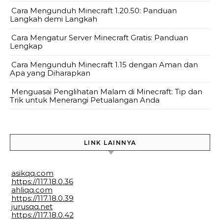
Cara Mengunduh Minecraft 1.20.50: Panduan
Langkah demi Langkah
Cara Mengatur Server Minecraft Gratis: Panduan
Lengkap
Cara Mengunduh Minecraft 1.15 dengan Aman dan
Apa yang Diharapkan
Menguasai Penglihatan Malam di Minecraft: Tip dan
Trik untuk Menerangi Petualangan Anda
LINK LAINNYA
asikqq.com
https://117.18.0.36
ahliqq.com
https://117.18.0.39
jurusqq.net
https://117.18.0.42