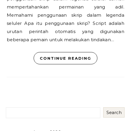
mempertahankan permainan yang adil.
Memahami penggunaan skrip dalam legenda
seluler Apa itu penggunaan skrip? Script adalah
urutan perintah otomatis yang digunakan
beberapa pemain untuk melakukan tindakan…
CONTINUE READING
Search