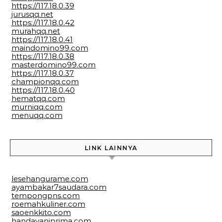
https://117.18.0.39
jurusqq.net
https://117.18.0.42
murahqq.net
https://117.18.0.41
maindomino99.com
https://117.18.0.38
masterdomino99.com
https://117.18.0.37
championqq.com
https://117.18.0.40
hematqq.com
murniqq.com
menuqq.com
LINK LAINNYA
lesehangurame.com
ayambakar7saudara.com
tempongpns.com
roemahkuliner.com
saoenkkito.com
handayaniprima.com