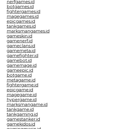
nerfgames.id
botgames.id
fightergames.id
magegames.id
epicgames.id
tankgames.id
marksmangames.id
gameskin.id
gamenerf.id
gameclans.id
gamemeta.id
gamefighter.id
gamebot.id
gamemage.id
gameepic.id
botgame.id
metagame.id
fightergame.id
epicgame.id
magegame.id
hypergame.id
marksmangame.id
tankgame.id
tankgaming.id
gamestanker.id
gamekidos.id
gamingmesin.id