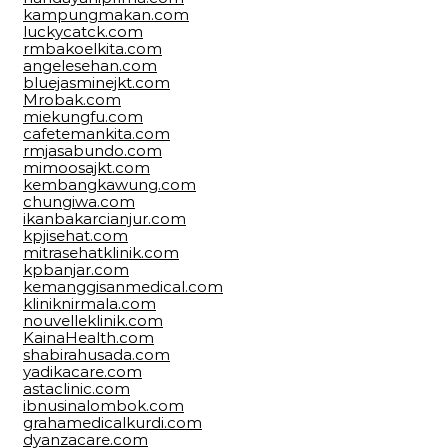
kampungmakan.com
luckycatck.com
rmbakoelkita.com
angelesehan.com
bluejasminejkt.com
Mrobak.com
miekungfu.com
cafetemankita.com
rmjasabundo.com
mimoosajkt.com
kembangkawung.com
chungiwa.com
ikanbakarcianjur.com
kpjisehat.com
mitrasehatklinik.com
kpbanjar.com
kemanggisanmedical.com
kliniknirmala.com
nouvelleklinik.com
KainaHealth.com
shabirahusada.com
yadikacare.com
astaclinic.com
ibnusinalombok.com
grahamedicalkurdi.com
dyanzacare.com