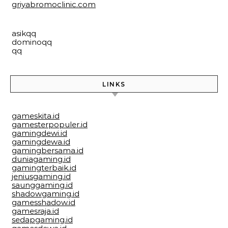
griyabromoclinic.com
asikqq
dominoqq
qq
LINKS
gameskita.id
gamesterpopuler.id
gamingdewi.id
gamingdewa.id
gamingbersama.id
duniagaming.id
gamingterbaik.id
jeniusgaming.id
saunggaming.id
shadowgaming.id
gamesshadow.id
gamesraja.id
sedapgaming.id