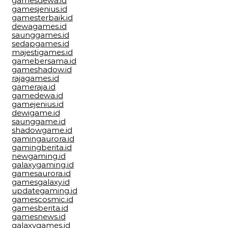
gamesdewa.id
gamesjenius.id
gamesterbaik.id
dewagames.id
saunggames.id
sedapgames.id
majestigames.id
gamebersama.id
gameshadow.id
rajagames.id
gameraja.id
gamedewa.id
gamejenius.id
dewigame.id
saunggame.id
shadowgame.id
gamingaurora.id
gamingberita.id
newgaming.id
galaxygaming.id
gamesaurora.id
gamesgalaxy.id
updategaming.id
gamescosmic.id
gamesberita.id
gamesnews.id
galaxygames.id