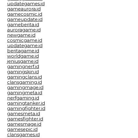
updategames.id
gameaurora.id
gamecosmic.id
gameupdate.id
gameberita.id
auroragame.id
newgame.id
cosmicgame.id
updategame.id
beritagame.id
worldgame.id
jeniusgame.id
gamingnerf.id
gamingskin.id
gamingclans.id
clansgaming.id
gamingmage.id
gamingmeta.id
nerfgaming.id
gamingtanker.id
gamingfighter.id
gamesmeta.id
gamesfighter.id
gamesmage.id
gamesepic.id
clansgames.id