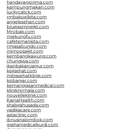
handayaniprima.com
kampungmakan.com
luckycatck.com
rmbakoelkita.com
angelesehan.com
bluejasminejkt.com
Mrobak.com
miekungfu.com
cafetemankita.com
rmjasabundo.com
mimoosajkt.com
kembangkawung.com
chungiwa.com
ikanbakarcianjur.com
kpjisehat.com
mitrasehatklinik.com
kpbanjar.com
kemanggisanmedical.com
kliniknirmala.com
nouvelleklinik.com
KainaHealth.com
shabirahusada.com
yadikacare.com
astaclinic.com
ibnusinalombok.com
grahamedicalkurdi.com