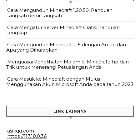
Cara Mengunduh Minecraft 1.20.50: Panduan
Langkah demi Langkah
Cara Mengatur Server Minecraft Gratis: Panduan
Lengkap
Cara Mengunduh Minecraft 1.15 dengan Aman dan
Apa yang Diharapkan
Menguasai Penglihatan Malam di Minecraft: Tip dan
Trik untuk Menerangi Petualangan Anda
Cara Masuk ke Minecraft dengan Mulus
Menggunakan Akun Microsoft Anda pada tahun 2023
LINK LAINNYA
asikqq.com
https://117.18.0.36