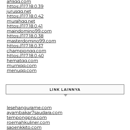
ahliqq.com
https://117.18.0.39
jurusqq.net
https://117.18.0.42
murahqq.net
https://117.18.0.41
maindomino99.com
https://117.18.0.38
masterdomino99.com
https://117.18.0.37
championqq.com
https://117.18.0.40
hematqq.com
murniqq.com
menuqq.com
LINK LAINNYA
lesehangurame.com
ayambakar7saudara.com
tempongpns.com
roemahkuliner.com
saoenkkito.com