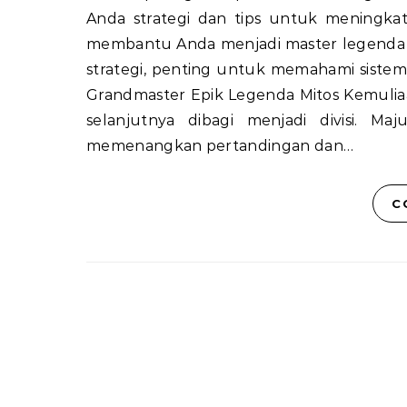
Anda strategi dan tips untuk meningka
membantu Anda menjadi master legenda 
strategi, penting untuk memahami sistem 
Grandmaster Epik Legenda Mitos Kemuliaan 
selanjutnya dibagi menjadi divisi. M
memenangkan pertandingan dan…
C