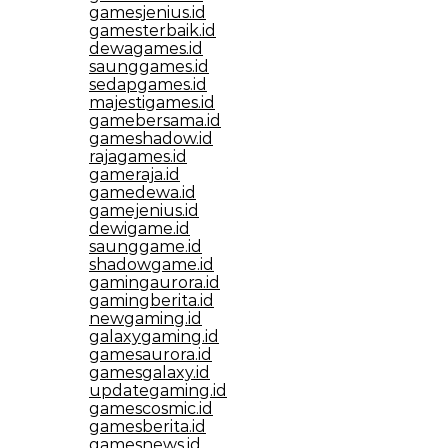
gamesjenius.id
gamesterbaik.id
dewagames.id
saunggames.id
sedapgames.id
majestigames.id
gamebersama.id
gameshadow.id
rajagames.id
gameraja.id
gamedewa.id
gamejenius.id
dewigame.id
saunggame.id
shadowgame.id
gamingaurora.id
gamingberita.id
newgaming.id
galaxygaming.id
gamesaurora.id
gamesgalaxy.id
updategaming.id
gamescosmic.id
gamesberita.id
gamesnews.id