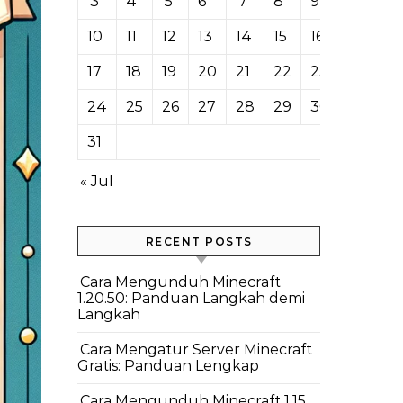
3
4
5
6
7
8
9
10
11
12
13
14
15
16
17
18
19
20
21
22
23
24
25
26
27
28
29
30
31
« Jul
RECENT POSTS
Cara Mengunduh Minecraft
1.20.50: Panduan Langkah demi
Langkah
Cara Mengatur Server Minecraft
Gratis: Panduan Lengkap
Cara Mengunduh Minecraft 1.15