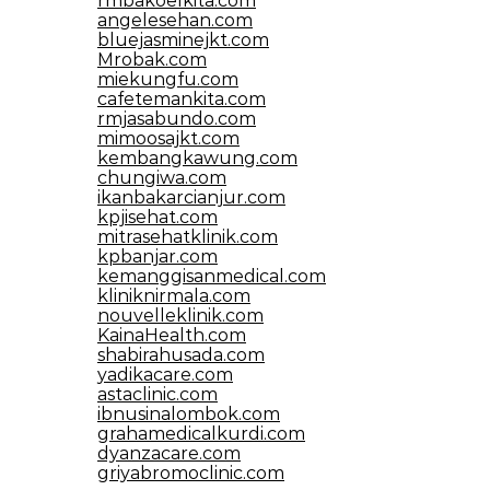
rmbakoelkita.com
angelesehan.com
bluejasminejkt.com
Mrobak.com
miekungfu.com
cafetemankita.com
rmjasabundo.com
mimoosajkt.com
kembangkawung.com
chungiwa.com
ikanbakarcianjur.com
kpjisehat.com
mitrasehatklinik.com
kpbanjar.com
kemanggisanmedical.com
kliniknirmala.com
nouvelleklinik.com
KainaHealth.com
shabirahusada.com
yadikacare.com
astaclinic.com
ibnusinalombok.com
grahamedicalkurdi.com
dyanzacare.com
griyabromoclinic.com