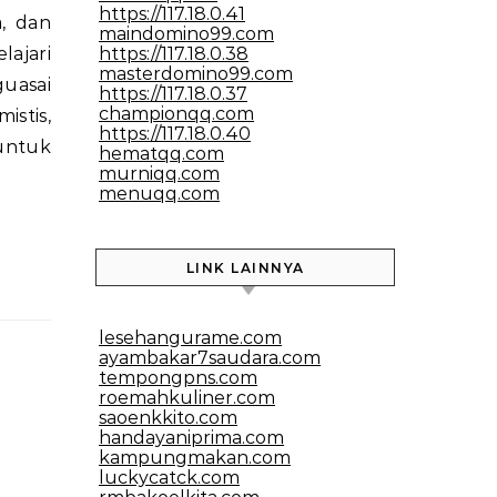
https://117.18.0.41
, dan
maindomino99.com
ajari
https://117.18.0.38
masterdomino99.com
guasai
https://117.18.0.37
championqq.com
istis,
https://117.18.0.40
untuk
hematqq.com
murniqq.com
menuqq.com
LINK LAINNYA
lesehangurame.com
ayambakar7saudara.com
tempongpns.com
roemahkuliner.com
saoenkkito.com
handayaniprima.com
kampungmakan.com
luckycatck.com