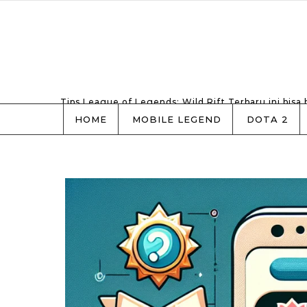
Skip to content
Tips League of Legends: Wild Rift Terbaru ini bisa
HOME
MOBILE LEGEND
DOTA 2