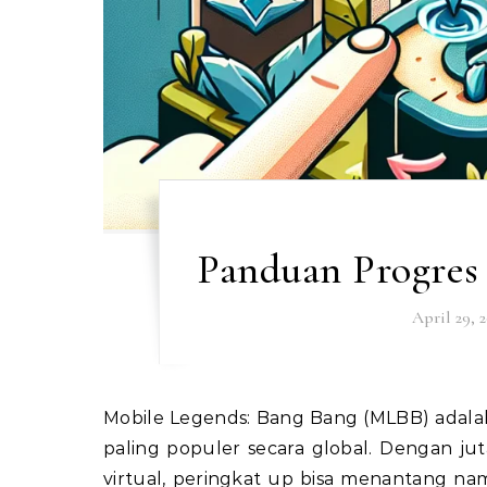
Panduan Progres
April 29, 
Mobile Legends: Bang Bang (MLBB) adalah salah satu game Multiplayer Online Battle Arena (MOBA)
paling populer secara global. Dengan 
virtual, peringkat up bisa menantang n