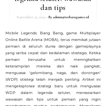
dan tips
September 23, 2025
- By
admin@terbarugames.id
Mobile Legends: Bang Bang, game Multiplayer
Online Battle Arena (MOBA), terus memikat jutaan
pemain di seluruh dunia dengan gameplaynya
yang serba cepat dan kedalaman strategis. Ketika
pemain berusaha untuk meningkatkan
keterampilan mereka dan naik pangkat,
menguasai ‘gelombang, naga, dan dorongan’
(WDP) strategi telah menjadi penting. Artikel ini
mengeksplorasi strategi baru untuk menguasai
WDP dalam legenda seluler, menawarkan
wawasan dan tips untuk pemain yang ingin
mendominasi medan pertempuran. Memahami