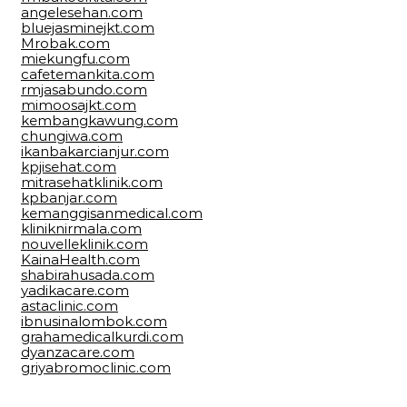
angelesehan.com
bluejasminejkt.com
Mrobak.com
miekungfu.com
cafetemankita.com
rmjasabundo.com
mimoosajkt.com
kembangkawung.com
chungiwa.com
ikanbakarcianjur.com
kpjisehat.com
mitrasehatklinik.com
kpbanjar.com
kemanggisanmedical.com
kliniknirmala.com
nouvelleklinik.com
KainaHealth.com
shabirahusada.com
yadikacare.com
astaclinic.com
ibnusinalombok.com
grahamedicalkurdi.com
dyanzacare.com
griyabromoclinic.com