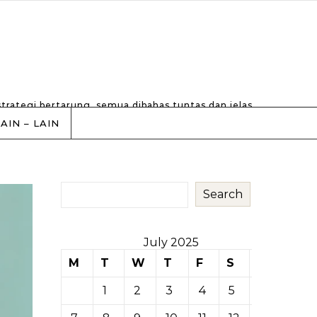
strategi bertarung, semua dibahas tuntas dan jelas.
LAIN – LAIN
Search
July 2025
M
T
W
T
F
S
S
1
2
3
4
5
6