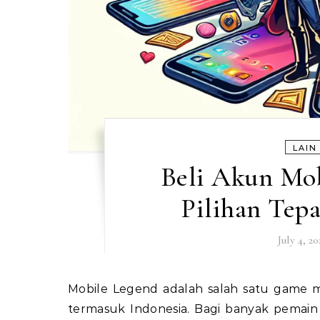
LAIN
Beli Akun Mob
Pilihan Tep
July 4, 20
Mobile Legend adalah salah satu game mobile paling populer di dunia, terutama di Asia Tenggara,
termasuk Indonesia. Bagi banyak pemain