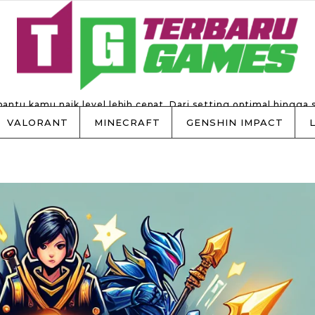
 bantu kamu naik level lebih cepat. Dari setting optimal hingga 
VALORANT
MINECRAFT
GENSHIN IMPACT