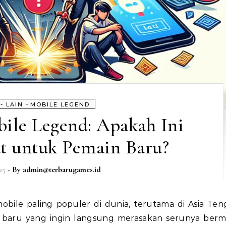
-
 - LAIN
MOBILE LEGEND
ile Legend: Apakah Ini
at untuk Pemain Baru?
25
- By
admin@terbarugames.id
 baru yang ingin langsung merasakan serunya berma