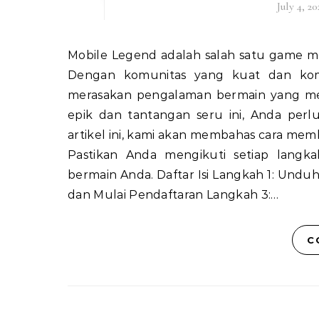
July 4, 20
Mobile Legend adalah salah satu game mobile yang sangat populer di Indonesia dan seluruh dunia.
Dengan komunitas yang kuat dan komp
merasakan pengalaman bermain yang men
epik dan tantangan seru ini, Anda per
artikel ini, kami akan membahas cara me
Pastikan Anda mengikuti setiap lang
bermain Anda. Daftar Isi Langkah 1: Unduh
dan Mulai Pendaftaran Langkah 3:…
C