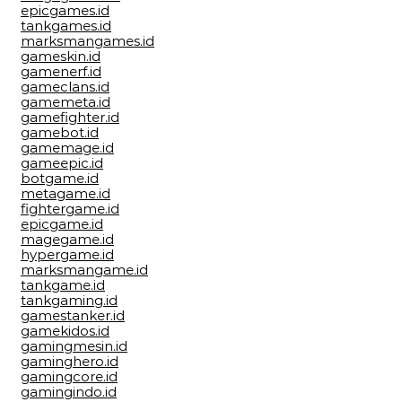
epicgames.id
tankgames.id
marksmangames.id
gameskin.id
gamenerf.id
gameclans.id
gamemeta.id
gamefighter.id
gamebot.id
gamemage.id
gameepic.id
botgame.id
metagame.id
fightergame.id
epicgame.id
magegame.id
hypergame.id
marksmangame.id
tankgame.id
tankgaming.id
gamestanker.id
gamekidos.id
gamingmesin.id
gaminghero.id
gamingcore.id
gamingindo.id