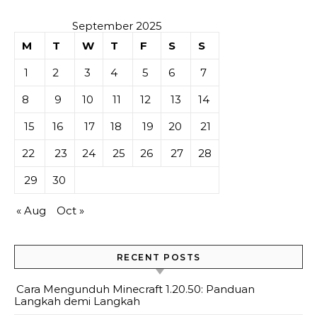
September 2025
M
T
W
T
F
S
S
1
2
3
4
5
6
7
8
9
10
11
12
13
14
15
16
17
18
19
20
21
22
23
24
25
26
27
28
29
30
« Aug
Oct »
RECENT POSTS
Cara Mengunduh Minecraft 1.20.50: Panduan
Langkah demi Langkah