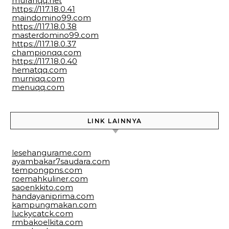
murahqq.net
https://117.18.0.41
maindomino99.com
https://117.18.0.38
masterdomino99.com
https://117.18.0.37
championqq.com
https://117.18.0.40
hematqq.com
murniqq.com
menuqq.com
LINK LAINNYA
lesehangurame.com
ayambakar7saudara.com
tempongpns.com
roemahkuliner.com
saoenkkito.com
handayaniprima.com
kampungmakan.com
luckycatck.com
rmbakoelkita.com