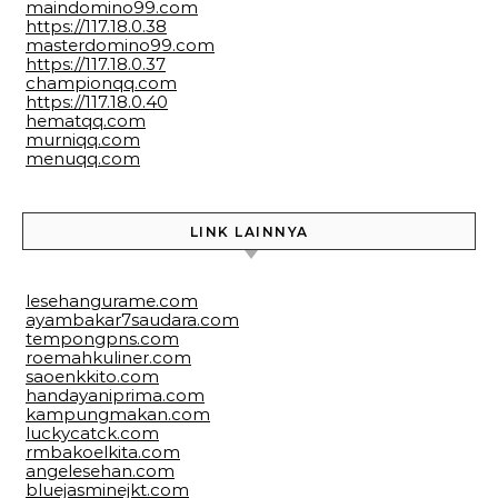
maindomino99.com
https://117.18.0.38
masterdomino99.com
https://117.18.0.37
championqq.com
https://117.18.0.40
hematqq.com
murniqq.com
menuqq.com
LINK LAINNYA
lesehangurame.com
ayambakar7saudara.com
tempongpns.com
roemahkuliner.com
saoenkkito.com
handayaniprima.com
kampungmakan.com
luckycatck.com
rmbakoelkita.com
angelesehan.com
bluejasminejkt.com