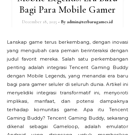
Bagi Para Mobile Gamer
December 18, 2025
- By
admin@terbarugames.id
Lanskap game terus berkembang, dengan inovasi
yang mengubah cara pemain berinteraksi dengan
judul favorit mereka. Salah satu perkembangan
penting adalah integrasi Tencent Gaming Buddy
dengan Mobile Legends, yang menandai era baru
bagi para gamer seluler di seluruh dunia. Artikel ini
menyelidiki integrasi transformatif ini, menyoroti
implikasi, manfaat, dan potensi dampaknya
terhadap komunitas game. Apa itu Tencent
Gaming Buddy? Tencent Gaming Buddy, sekarang
dikenal sebagai Gameloop, adalah emulator
Android yang dirancang untuk memberikan