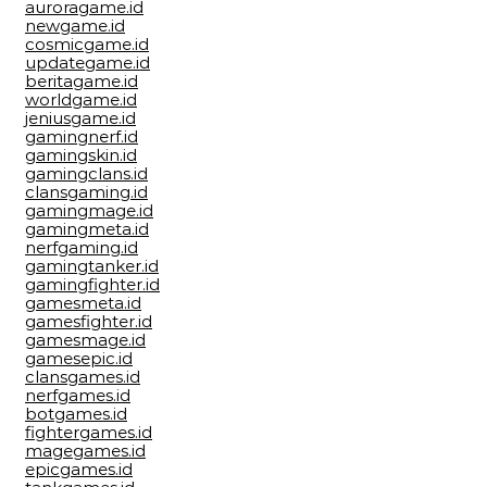
auroragame.id
newgame.id
cosmicgame.id
updategame.id
beritagame.id
worldgame.id
jeniusgame.id
gamingnerf.id
gamingskin.id
gamingclans.id
clansgaming.id
gamingmage.id
gamingmeta.id
nerfgaming.id
gamingtanker.id
gamingfighter.id
gamesmeta.id
gamesfighter.id
gamesmage.id
gamesepic.id
clansgames.id
nerfgames.id
botgames.id
fightergames.id
magegames.id
epicgames.id