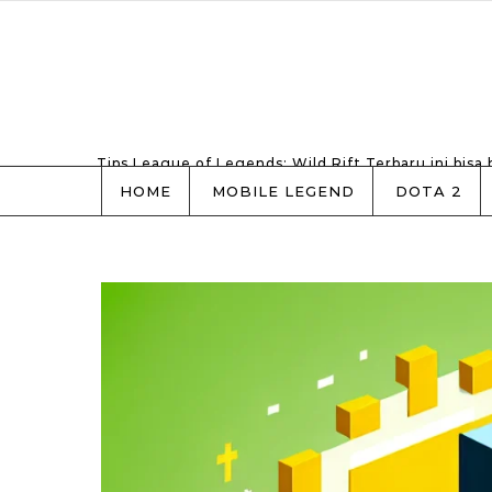
Skip to content
Tips League of Legends: Wild Rift Terbaru ini bisa
HOME
MOBILE LEGEND
DOTA 2