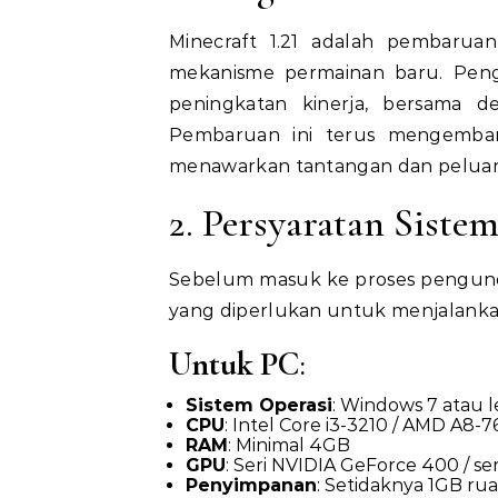
Minecraft 1.21 adalah pembarua
mekanisme permainan baru. Peng
peningkatan kinerja, bersama d
Pembaruan ini terus mengemban
menawarkan tantangan dan peluang
2. Persyaratan Siste
Sebelum masuk ke proses pengund
yang diperlukan untuk menjalankan
Untuk PC
:
Sistem Operasi
: Windows 7 atau le
CPU
: Intel Core i3-3210 / AMD A8-
RAM
: Minimal 4GB
GPU
: Seri NVIDIA GeForce 400 / 
Penyimpanan
: Setidaknya 1GB ru