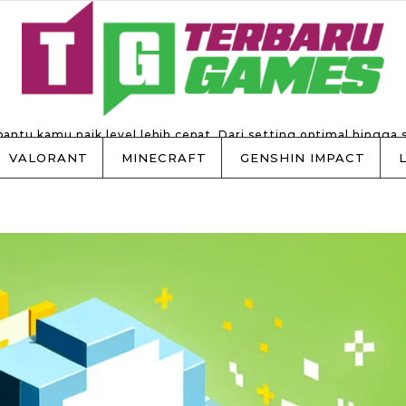
 bantu kamu naik level lebih cepat. Dari setting optimal hingga 
VALORANT
MINECRAFT
GENSHIN IMPACT