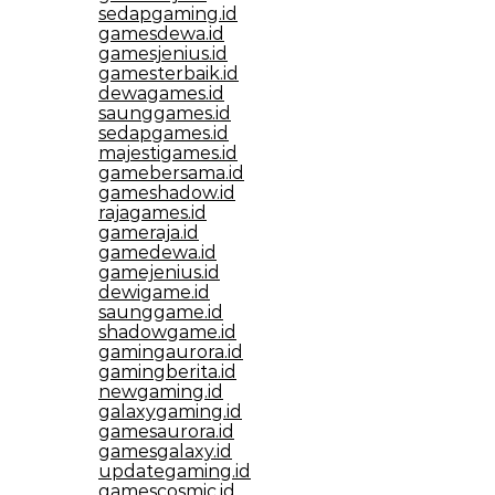
sedapgaming.id
gamesdewa.id
gamesjenius.id
gamesterbaik.id
dewagames.id
saunggames.id
sedapgames.id
majestigames.id
gamebersama.id
gameshadow.id
rajagames.id
gameraja.id
gamedewa.id
gamejenius.id
dewigame.id
saunggame.id
shadowgame.id
gamingaurora.id
gamingberita.id
newgaming.id
galaxygaming.id
gamesaurora.id
gamesgalaxy.id
updategaming.id
gamescosmic.id