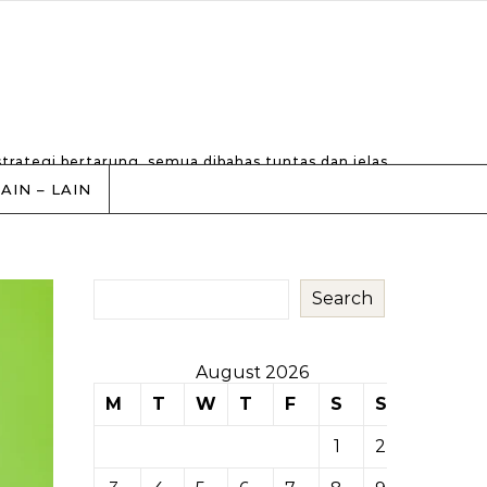
strategi bertarung, semua dibahas tuntas dan jelas.
LAIN – LAIN
Search
August 2026
M
T
W
T
F
S
S
1
2