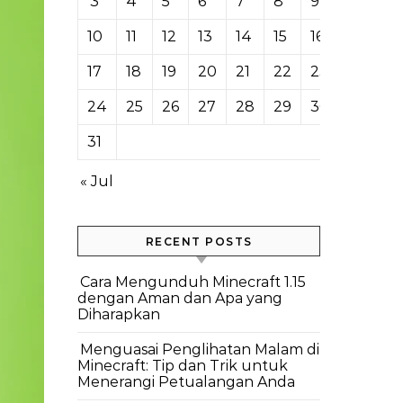
3
4
5
6
7
8
9
10
11
12
13
14
15
16
17
18
19
20
21
22
23
24
25
26
27
28
29
30
31
« Jul
RECENT POSTS
Cara Mengunduh Minecraft 1.15
dengan Aman dan Apa yang
Diharapkan
Menguasai Penglihatan Malam di
Minecraft: Tip dan Trik untuk
Menerangi Petualangan Anda