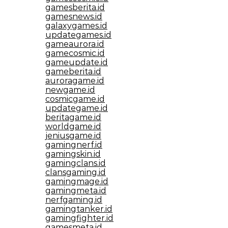
gamesberita.id
gamesnews.id
galaxygames.id
updategames.id
gameaurora.id
gamecosmic.id
gameupdate.id
gameberita.id
auroragame.id
newgame.id
cosmicgame.id
updategame.id
beritagame.id
worldgame.id
jeniusgame.id
gamingnerf.id
gamingskin.id
gamingclans.id
clansgaming.id
gamingmage.id
gamingmeta.id
nerfgaming.id
gamingtanker.id
gamingfighter.id
gamesmeta.id