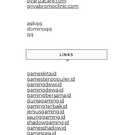
dyanzacare.com
griyabromoclinic.com
asikqq
dominoqq
qq
LINKS
gameskita.id
gamesterpopuler.id
gamingdewi.id
gamingdewa.id
gamingbersama.id
duniagaming.id
gamingterbaik.id
jeniusgaming.id
saunggaming.id
shadowgaming.id
gamesshadow.id
gamesraja.id