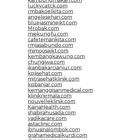
kampungmakan.com
luckycatck.com
rmbakoelkita.com
angelesehan.com
bluejasminejkt.com
Mrobak.com
miekungfu.com
cafetemankita.com
rmjasabundo.com
mimoosajkt.com
kembangkawung.com
chungiwa.com
ikanbakarcianjur.com
kpjisehat.com
mitrasehatklinik.com
kpbanjar.com
kemanggisanmedical.com
kliniknirmala.com
nouvelleklinik.com
KainaHealth.com
shabirahusada.com
yadikacare.com
astaclinic.com
ibnusinalombok.com
grahamedicalkurdi.com