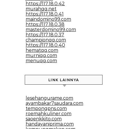
https://117.18.0.42
murahqq.net
https://117.18.0.41
maindomino99.com
https://117.18.0.38
masterdomino99.com
https://117.18.0.37
championqq.com
https://117.18.0.40
hematqq.com
murniqq.com
menuqq.com
LINK LAINNYA
lesehangurame.com
ayambakar7saudara.com
tempongpns.com
roemahkuliner.com
saoenkkito.com
handayaniprima.com