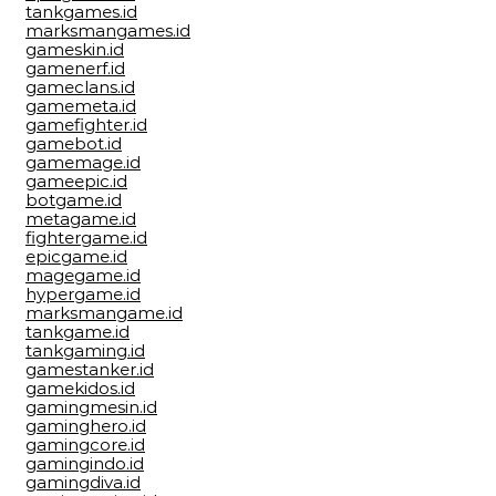
tankgames.id
marksmangames.id
gameskin.id
gamenerf.id
gameclans.id
gamemeta.id
gamefighter.id
gamebot.id
gamemage.id
gameepic.id
botgame.id
metagame.id
fightergame.id
epicgame.id
magegame.id
hypergame.id
marksmangame.id
tankgame.id
tankgaming.id
gamestanker.id
gamekidos.id
gamingmesin.id
gaminghero.id
gamingcore.id
gamingindo.id
gamingdiva.id