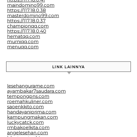
maindomino99.com
https://117.18.0.38
masterdomino99.com
https://117.18.0.37
championqq.com
https://117.18.0.40
hematqq.com
murniqq.com
menuqq.com
LINK LAINNYA
lesehangurame.com
ayambakar7saudara.com
tempongpns.com
roemahkuliner.com
saoenkkito.com
handayaniprima.com
kampungmakan.com
luckycatck.com
rmbakoelkita.com
angelesehan.com