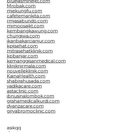
bluejasminejkt.com
Mrobak.com
miekungfu.com
cafetemankita.com
rmjasabundo.com
mimoosajkt.com
kembangkawung.com
chungiwa.com
ikanbakarcianjur.com
kpjisehat.com
mitrasehatklinik.com
kpbanjar.com
kemanggisanmedical.com
kliniknirmala.com
nouvelleklinik.com
KainaHealth.com
shabirahusada.com
yadikacare.com
astaclinic.com
ibnusinalombok.com
grahamedicalkurdi.com
dyanzacare.com
griyabromoclinic.com
asikqq