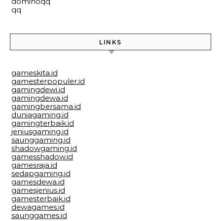
dominoqq
qq
LINKS
gameskita.id
gamesterpopuler.id
gamingdewi.id
gamingdewa.id
gamingbersama.id
duniagaming.id
gamingterbaik.id
jeniusgaming.id
saunggaming.id
shadowgaming.id
gamesshadow.id
gamesraja.id
sedapgaming.id
gamesdewa.id
gamesjenius.id
gamesterbaik.id
dewagames.id
saunggames.id