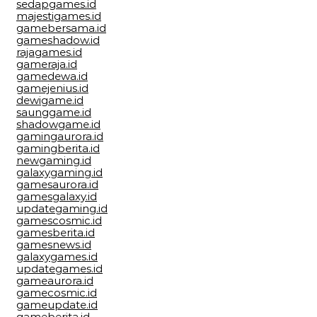
sedapgames.id
majestigames.id
gamebersama.id
gameshadow.id
rajagames.id
gameraja.id
gamedewa.id
gamejenius.id
dewigame.id
saunggame.id
shadowgame.id
gamingaurora.id
gamingberita.id
newgaming.id
galaxygaming.id
gamesaurora.id
gamesgalaxy.id
updategaming.id
gamescosmic.id
gamesberita.id
gamesnews.id
galaxygames.id
updategames.id
gameaurora.id
gamecosmic.id
gameupdate.id
gameberita.id