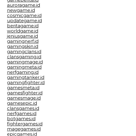
auroragame.id
newgame.id
cosmicgame.id
updategame.id
beritagame.id
worldgame.id
jeniusgame.id
gamingnerf.id
gamingskin.id
gamingclans.id
clansgaming.id
gamingmage.id
gamingmeta.id
nerfgaming.id
gamingtanker.id
gamingfighter.id
gamesmeta.id
gamesfighter.id
gamesmage.id
gamesepic.id
clansgames.id
nerfgames.id
botgames.id
fightergames.id
magegames.id
epicgames.id